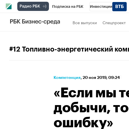
Подписка на РБК
Инвестиции
Спорт
Школа управления РБК
РБК 
Все выпуски
Спецпроект
Стиль
Крипто
РБК Бизнес-среда
Спецпроекты СПб
Конференции СПб
#12 Топливно-энергетический ком
Технологии и медиа
Финансы
Рыно
Компетенция
⁠,
20 ноя 2019, 09:24
«Если мы 
добычи, т
ошибку»