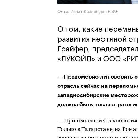
Фото: Игнат Козлов для РБК+
О том, какие перемен
развития нефтяной от
Грайфер, председате
«ЛУКОЙЛ» и ООО «РИ
— Правомерно ли говорить 
отрасль сейчас на переломно
западносибирские месторож
должна быть новая стратеги
— При нынешних технологиях
Только в Татарстане, на Ром