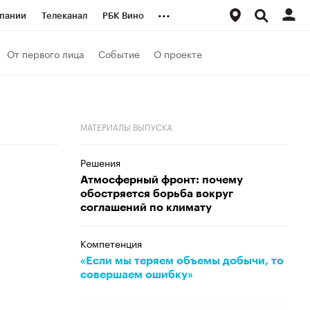
...
пании
Телеканал
РБК Вино
ациональные проекты
Город
От первого лица
Событие
О проекте
аншизы
Газета
ка
Бизнес
МАТЕРИАЛЫ ВЫПУСКА
Решения
Атмосферный фронт: почему
обостряется борьба вокруг
соглашений по климату
Компетенция
«Если мы теряем объемы добычи, то
совершаем ошибку»