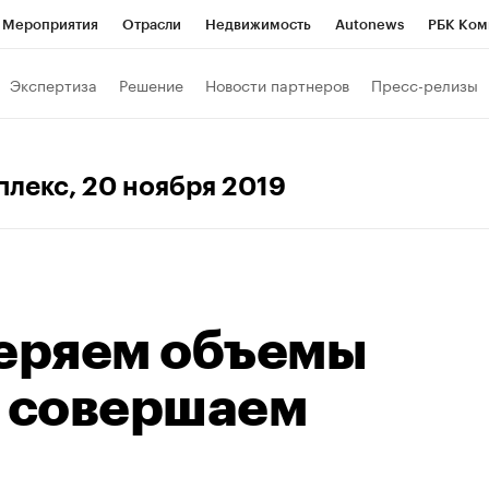
Мероприятия
Отрасли
Недвижимость
Autonews
РБК Ком
Образование
РБК Курсы
РБК Life
Тренды
Визионеры
Н
Экспертиза
Решение
Новости партнеров
Пресс-релизы
Дискуссионный клуб
Исследования
Кредитные рейтинги
Фр
Спецпроекты
Проверка контрагентов
Политика
Экономи
плекс
, 20 ноября 2019
к наличной валюты
теряем объемы
о совершаем