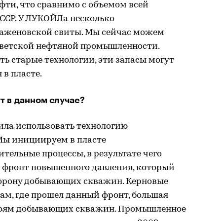
ефти, что сравнимо с объемом всей
ССР. У ЛУКОЙЛа несколько
баженовской свиты. Мы сейчас можем
оветской нефтяной промышленности.
ть старые технологии, эти запасы могут
 в пласте.
т в данном случае?
ла использовать технологию
 Мы инициируем в пласте
ельные процессы, в результате чего
й фронт повышенного давления, который
торону добывающих скважин. Керновые
там, где прошел данный фронт, большая
абоям добывающих скважин. Промышленное