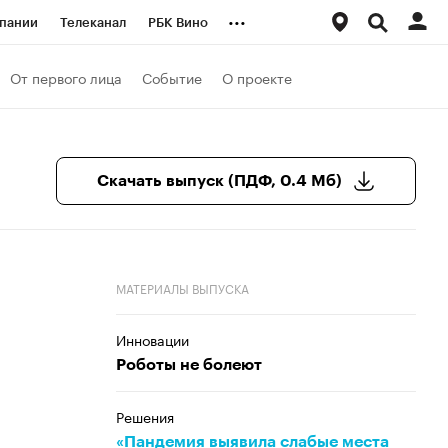
...
пании
Телеканал
РБК Вино
ациональные проекты
Город
От первого лица
Событие
О проекте
аншизы
Газета
ка
Бизнес
Скачать выпуск (ПДФ, 0.4 Мб)
МАТЕРИАЛЫ ВЫПУСКА
Инновации
Роботы не болеют
Решения
«Пандемия выявила слабые места