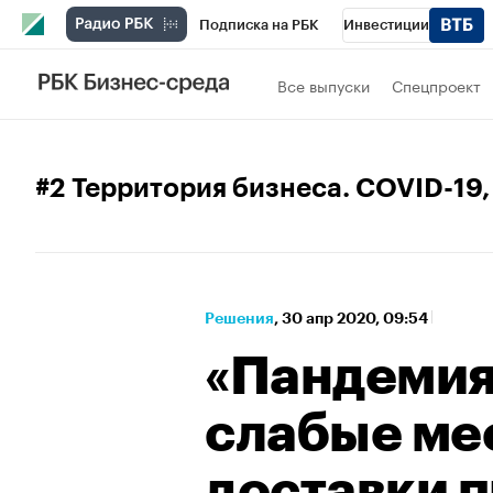
Подписка на РБК
Инвестиции
Спорт
Школа управления РБК
РБК 
Все выпуски
Спецпроект
Стиль
Крипто
РБК Бизнес-среда
Спецпроекты СПб
Конференции СПб
#2 Территория бизнеса. COVID-19
Технологии и медиа
Финансы
Рыно
Решения
⁠,
30 апр 2020, 09:54
«Пандемия
слабые ме
доставки 