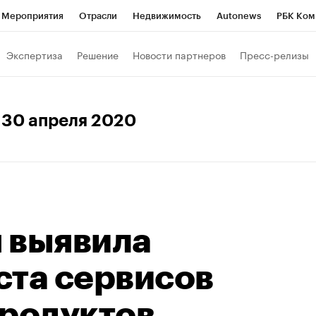
Мероприятия
Отрасли
Недвижимость
Autonews
РБК Ком
Образование
РБК Курсы
РБК Life
Тренды
Визионеры
Н
Экспертиза
Решение
Новости партнеров
Пресс-релизы
Дискуссионный клуб
Исследования
Кредитные рейтинги
Фр
Спецпроекты
Проверка контрагентов
Политика
Экономи
, 30 апреля 2020
к наличной валюты
 выявила
ста сервисов
продуктов