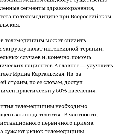
оказания медпомощи, могут существенно
еленные сегменты здравоохранения,
тета по телемедицине при Всероссийском
льская.
ов телемедицины может снизить
 загрузку палат интенсивной терапии,
льных случаев и, конечно, помочь
ических пациентов. А главное — улучшить
гает Ирина Каргальская. Из-за
й страны, по ее словам, доступ
ничен практически у 50% населения.
вития телемедицины необходимо
его законодательства. В частности,
дистанционного первичного приема
за сужают рынок телемедицины