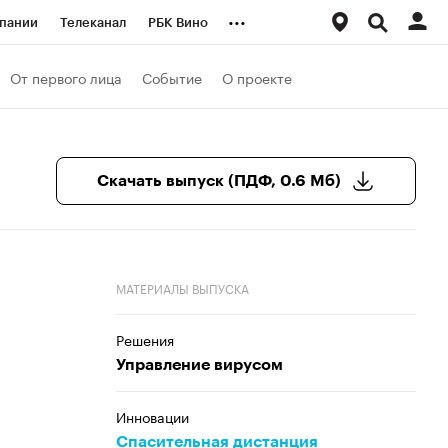
...
пании
Телеканал
РБК Вино
ациональные проекты
Город
От первого лица
Событие
О проекте
аншизы
Газета
ка
Бизнес
Скачать выпуск (ПДФ, 0.6 Мб)
МАТЕРИАЛЫ ВЫПУСКА
Решения
Управление вирусом
Инновации
Спасительная дистанция