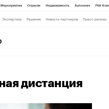
Мероприятия
Отрасли
Недвижимость
Autonews
РБК Ком
Образование
РБК Курсы
РБК Life
Тренды
Визионеры
Н
Экспертиза
Решение
Новости партнеров
Пресс-релизы
Дискуссионный клуб
Исследования
Кредитные рейтинги
Фр
Спецпроекты
Проверка контрагентов
Политика
Экономи
0
к наличной валюты
ная дистанция