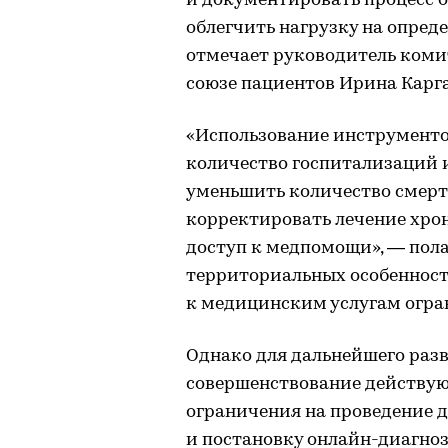
и документировать процесс 
облегчить нагрузку на опред
отмечает руководитель коми
союзе пациентов Ирина Карга
«Использование инструмент
количество госпитализаций и
уменьшить количество смерте
корректировать лечение хрон
доступ к медпомощи», — пола
территориальных особенносте
к медицинским услугам огра
Однако для дальнейшего раз
совершенствование действующ
ограничения на проведение 
и постановку онлайн-диагно