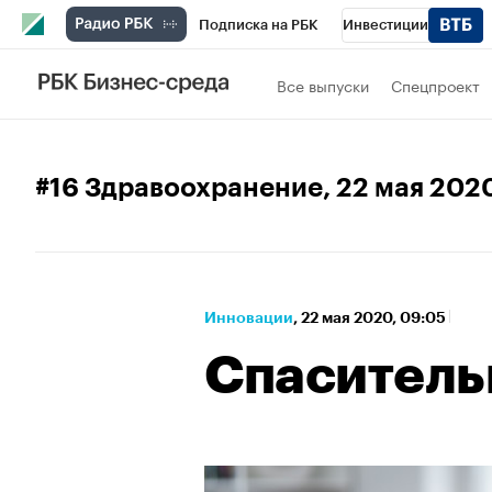
Подписка на РБК
Инвестиции
Спорт
Школа управления РБК
РБК 
Все выпуски
Спецпроект
Стиль
Крипто
РБК Бизнес-среда
Спецпроекты СПб
Конференции СПб
#16 Здравоохранение
, 22 мая 202
Технологии и медиа
Финансы
Рыно
Инновации
⁠,
22 мая 2020, 09:05
Спаситель