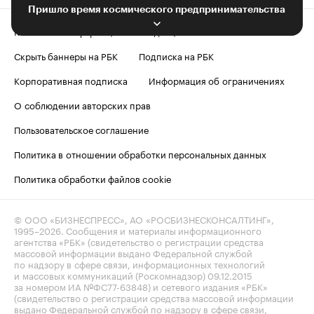
Пришло время космического предпринимательства
Контактная информация
Редакция
Скрыть баннеры на РБК
Подписка на РБК
Корпоративная подписка
Информация об ограничениях
О соблюдении авторских прав
Пользовательское соглашение
Политика в отношении обработки персональных данных
Политика обработки файлов cookie
© ООО «БИЗНЕСПРЕСС», АО «РОСБИЗНЕСКОНСАЛТИНГ»,
1995–2026
. Сообщения и материалы информационного
агентства «РБК» (свидетельство о регистрации средства
массовой информации выдано Федеральной службой
по надзору в сфере связи, информационных технологий
и массовых коммуникаций (Роскомнадзор) 09.12.2015
за номером ИА №ФС77-63848) и сетевого издания «РБК»
(свидетельство о регистрации средства массовой информации
выдано Федеральной службой по надзору в сфере связи,