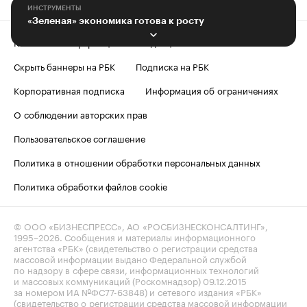
ИНСТРУМЕНТЫ
«Зеленая» экономика готова к росту
Контактная информация
Редакция
Скрыть баннеры на РБК
Подписка на РБК
Корпоративная подписка
Информация об ограничениях
О соблюдении авторских прав
Пользовательское соглашение
Политика в отношении обработки персональных данных
Политика обработки файлов cookie
© ООО «БИЗНЕСПРЕСС», АО «РОСБИЗНЕСКОНСАЛТИНГ»,
1995–2026
. Сообщения и материалы информационного
агентства «РБК» (свидетельство о регистрации средства
массовой информации выдано Федеральной службой
по надзору в сфере связи, информационных технологий
и массовых коммуникаций (Роскомнадзор) 09.12.2015
за номером ИА №ФС77-63848) и сетевого издания «РБК»
(свидетельство о регистрации средства массовой информации