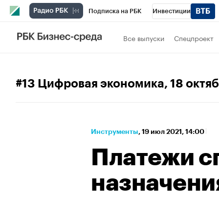
Подписка на РБК
Инвестиции
Спорт
Школа управления РБК
РБК 
Все выпуски
Спецпроект
Стиль
Крипто
РБК Бизнес-среда
Спецпроекты СПб
Конференции СПб
#13 Цифровая экономика
, 18 октя
Технологии и медиа
Финансы
Рыно
Инструменты
⁠,
19 июл 2021, 14:00
Платежи с
назначени