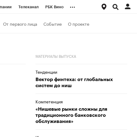
...
пании
Телеканал
РБК Вино
ациональные проекты
Город
От первого лица
Событие
О проекте
аншизы
Газета
ка
Бизнес
МАТЕРИАЛЫ ВЫПУСКА
Тенденции
Вектор финтеха: от глобальных
систем до ниш
Компетенция
«Нишевые рынки сложны для
традиционного банковского
обслуживания»