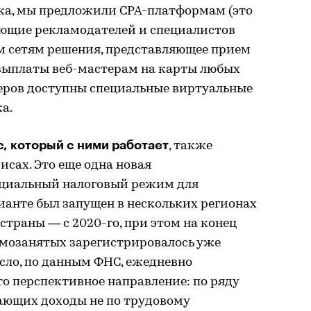
ка, мы предложили CPA-платформам (это
яющие рекламодателей и специалистов
м сетям решения, представляющее прием
 выплаты веб-мастерам на карты любых
теров доступны специальные виртуальные
а.
с, который с ними работает
, также
сах. Это еще одна новая
ециальный налоговый режим для
ианте был запущен в нескольких регионах
 страны — с 2020-го, при этом на конец
самозанятых зарегистрировалось уже
число, по данным ФНС, ежедневно
это перспективное направление: по ряду
чающих доходы не по трудовому