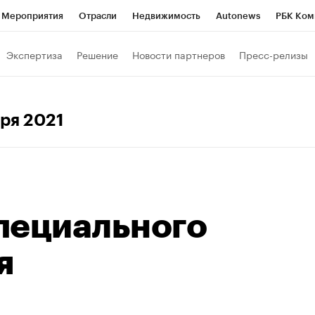
Мероприятия
Отрасли
Недвижимость
Autonews
РБК Ком
Образование
РБК Курсы
РБК Life
Тренды
Визионеры
Н
Экспертиза
Решение
Новости партнеров
Пресс-релизы
Дискуссионный клуб
Исследования
Кредитные рейтинги
Фр
Спецпроекты
Проверка контрагентов
Политика
Экономи
бря 2021
к наличной валюты
пециального
я