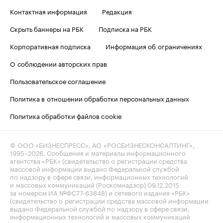
Контактная информация
Редакция
Скрыть баннеры на РБК
Подписка на РБК
Корпоративная подписка
Информация об ограничениях
О соблюдении авторских прав
Пользовательское соглашение
Политика в отношении обработки персональных данных
Политика обработки файлов cookie
© ООО «БИЗНЕСПРЕСС», АО «РОСБИЗНЕСКОНСАЛТИНГ»,
1995–2026
. Сообщения и материалы информационного
агентства «РБК» (свидетельство о регистрации средства
массовой информации выдано Федеральной службой
по надзору в сфере связи, информационных технологий
и массовых коммуникаций (Роскомнадзор) 09.12.2015
за номером ИА №ФС77-63848) и сетевого издания «РБК»
(свидетельство о регистрации средства массовой информации
выдано Федеральной службой по надзору в сфере связи,
информационных технологий и массовых коммуникаций