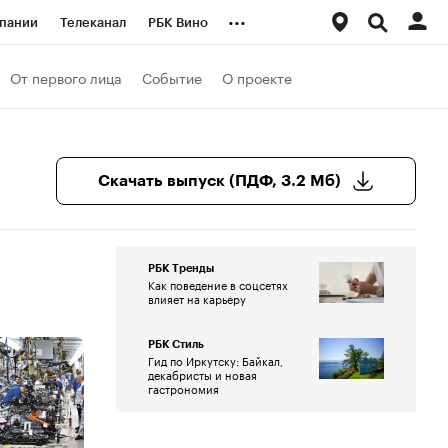
...
пании
Телеканал
РБК Вино
ациональные проекты
Город
От первого лица
Событие
О проекте
аншизы
Газета
ка
Бизнес
Скачать выпуск (ПДФ, 3.2 Мб)
РБК Тренды
Как поведение в соцсетях
влияет на карьеру
РБК Стиль
Гид по Иркутску: Байкал,
декабристы и новая
гастрономия