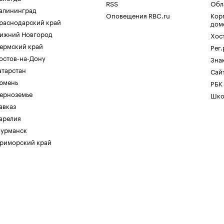
RSS
Обл
алининград
Оповещения RBC.ru
Кор
раснодарский край
дом
ижний Новгород
Хос
ермский край
Рег
остов-на-Дону
Зна
атарстан
Сайт
юмень
РБК
ерноземье
Шко
авказ
арелия
урманск
риморский край