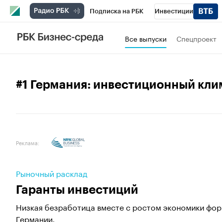
Подписка на РБК
Инвестиции
Спорт
Школа управления РБК
РБК 
Все выпуски
Спецпроект
Стиль
Крипто
РБК Бизнес-среда
Спецпроекты СПб
Конференции СПб
#1 Германия: инвестиционный кли
Технологии и медиа
Финансы
Рыно
Реклама:
Рыночный расклад
Гаранты инвестиций
Низкая безработица вместе с ростом экономики фо
Германии.