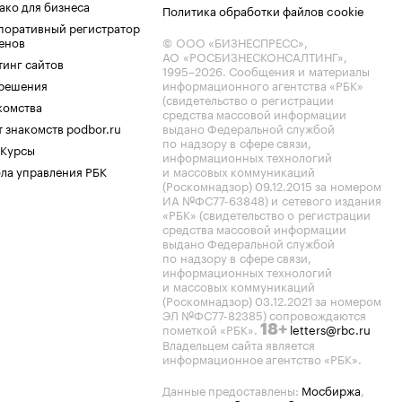
ако для бизнеса
Политика обработки файлов cookie
поративный регистратор
енов
© ООО «БИЗНЕСПРЕСС»,
АО «РОСБИЗНЕСКОНСАЛТИНГ»,
тинг сайтов
1995–2026
. Сообщения и материалы
.решения
информационного агентства «РБК»
(свидетельство о регистрации
комства
средства массовой информации
 знакомств podbor.ru
выдано Федеральной службой
по надзору в сфере связи,
 Курсы
информационных технологий
ла управления РБК
и массовых коммуникаций
(Роскомнадзор) 09.12.2015 за номером
ИА №ФС77-63848) и сетевого издания
«РБК» (свидетельство о регистрации
средства массовой информации
выдано Федеральной службой
по надзору в сфере связи,
информационных технологий
и массовых коммуникаций
(Роскомнадзор) 03.12.2021 за номером
ЭЛ №ФС77-82385) сопровождаются
пометкой «РБК».
letters@rbc.ru
18+
Владельцем сайта является
информационное агентство «РБК».
Данные предоставлены:
Мосбиржа
,