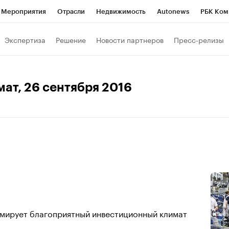
Мероприятия
Отрасли
Недвижимость
Autonews
РБК Ком
Образование
РБК Курсы
РБК Life
Тренды
Визионеры
Н
Экспертиза
Решение
Новости партнеров
Пресс-релизы
Дискуссионный клуб
Исследования
Кредитные рейтинги
Фр
Спецпроекты
Проверка контрагентов
Политика
Экономи
мат
, 26 сентября 2016
к наличной валюты
рмирует благоприятный инвестиционный климат