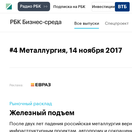
Подписка на РБК
Инвестиции
Спорт
Школа управления РБК
РБК 
Все выпуски
Спецпроект
Стиль
Крипто
РБК Бизнес-среда
Спецпроекты СПб
Конференции СПб
#4 Металлургия
, 14 ноября 2017
Технологии и медиа
Финансы
Рыно
Реклама:
Рыночный расклад
Железный подъем
После двух лет падения российская металлургия вер
инфраструктурным проектам, автопрому и сокращени