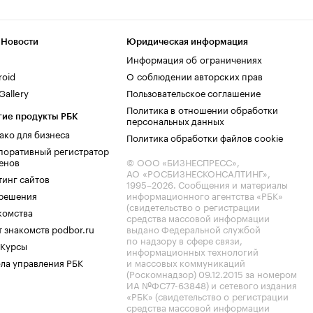
 Новости
Юридическая информация
Информация об ограничениях
roid
О соблюдении авторских прав
allery
Пользовательское соглашение
Политика в отношении обработки
гие продукты РБК
персональных данных
ако для бизнеса
Политика обработки файлов cookie
поративный регистратор
енов
© ООО «БИЗНЕСПРЕСС»,
АО «РОСБИЗНЕСКОНСАЛТИНГ»,
тинг сайтов
1995–2026
. Сообщения и материалы
.решения
информационного агентства «РБК»
(свидетельство о регистрации
комства
средства массовой информации
 знакомств podbor.ru
выдано Федеральной службой
по надзору в сфере связи,
 Курсы
информационных технологий
ла управления РБК
и массовых коммуникаций
(Роскомнадзор) 09.12.2015 за номером
ИА №ФС77-63848) и сетевого издания
«РБК» (свидетельство о регистрации
средства массовой информации