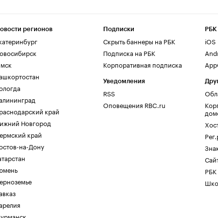
овости регионов
Подписки
РБК
катеринбург
Скрыть баннеры на РБК
iOS
овосибирск
Подписка на РБК
And
мск
Корпоративная подписка
AppG
ашкортостан
Уведомления
Дру
ологда
RSS
Обл
алининград
Оповещения RBC.ru
Кор
раснодарский край
дом
ижний Новгород
Хос
ермский край
Рег
остов-на-Дону
Зна
атарстан
Сайт
юмень
РБК
ерноземье
Шко
авказ
арелия
урманск