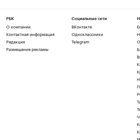
РБК
Социальные сети
Н
О компании
ВКонтакте
Е
Контактная информация
Одноклассники
Н
Редакция
Telegram
О
Размещение рекламы
Б
В
К
К
Н
П
Р
Т
Т
Ч
К
К
М