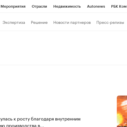
Мероприятия
Отрасли
Недвижимость
Autonews
РБК Ком
Образование
РБК Курсы
РБК Life
Тренды
Визионеры
Н
Экспертиза
Решение
Новости партнеров
Пресс-релизы
Дискуссионный клуб
Исследования
Кредитные рейтинги
Фр
Спецпроекты
Проверка контрагентов
Политика
Экономи
к наличной валюты
нулась к росту благодаря внутренним
ю производства в...