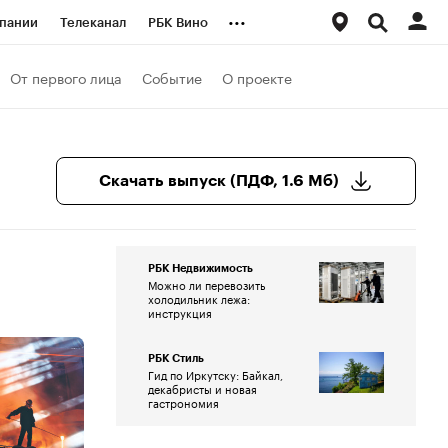
...
пании
Телеканал
РБК Вино
ациональные проекты
Город
От первого лица
Событие
О проекте
аншизы
Газета
ка
Бизнес
Скачать выпуск (ПДФ, 1.6 Мб)
РБК Недвижимость
Можно ли перевозить
холодильник лежа:
инструкция
РБК Стиль
Гид по Иркутску: Байкал,
декабристы и новая
гастрономия