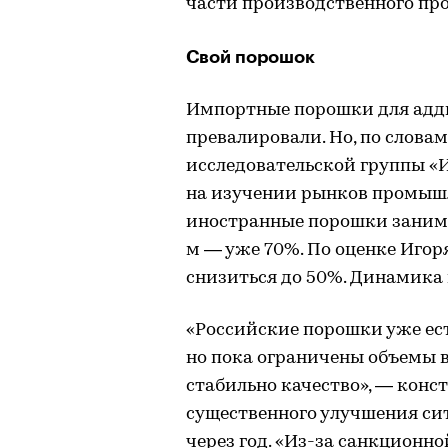
части производственного про
Свой порошок
Импортные порошки для адд
превалировали. Но, по слова
исследовательской группы 
на изучении рынков промышле
иностранные порошки занимал
м — уже 70%. По оценке Игоря
снизиться до 50%. Динамика г
«Российские порошки уже ест
но пока ограничены объемы в
стабильно качество», — конст
существенного улучшения с
через год. «Из-за санкционн