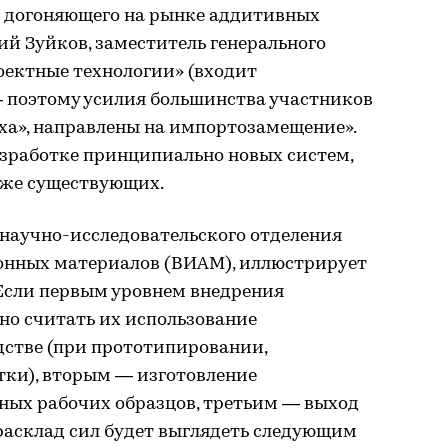
и догоняющего на рынке аддитивных
ий Зуйков, заместитель генерального
ектные технологии» (входит
— поэтому усилия большинства участников
теха», направлены на импортозамещение».
разработке принципиально новых систем,
уже существующих.
 научно-исследовательского отделения
онных материалов (ВИАМ), иллюстрирует
Если первым уровнем внедрения
о считать их использование
дстве (при прототипировании,
тки), вторым — изготовление
ых рабочих образцов, третьим — выход
 расклад сил будет выглядеть следующим