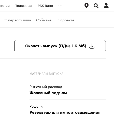
...
пании
Телеканал
РБК Вино
ациональные проекты
Город
От первого лица
Событие
О проекте
аншизы
Газета
ка
Бизнес
Скачать выпуск (ПДФ, 1.6 Мб)
МАТЕРИАЛЫ ВЫПУСКА
Рыночный расклад
Железный подъем
Решения
Резервуар для импортозамещения