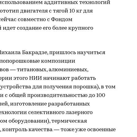
С использованием аддитивных технологий
тотип двигателя с тягой 10 кг для
сейчас совместно с Фондом
идет создание его более крупного
Михаила Бакрадзе, пришлось научиться
аллопорошковые композиции
вов — титановых, алюминиевых,
тории этого НИИ начинают работать
стройства для получения порошка), в том
и с общей производительностью до 100
елей, изготовление разработанных
ехнологии селективного лазерного
ном оборудовании), термическая
, контроль качества — тоже уже освоенные