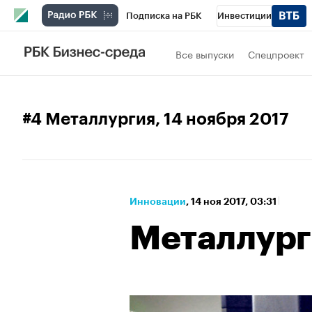
Подписка на РБК
Инвестиции
Спорт
Школа управления РБК
РБК 
Все выпуски
Спецпроект
Стиль
Крипто
РБК Бизнес-среда
Спецпроекты СПб
Конференции СПб
#4 Металлургия
, 14 ноября 2017
Технологии и медиа
Финансы
Рыно
Инновации
⁠,
14 ноя 2017, 03:31
Металлург