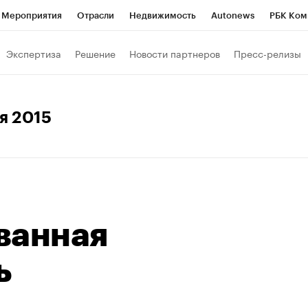
Мероприятия
Отрасли
Недвижимость
Autonews
РБК Ком
Образование
РБК Курсы
РБК Life
Тренды
Визионеры
Н
Экспертиза
Решение
Новости партнеров
Пресс-релизы
Дискуссионный клуб
Исследования
Кредитные рейтинги
Фр
Спецпроекты
Проверка контрагентов
Политика
Экономи
ля 2015
к наличной валюты
ванная
ь