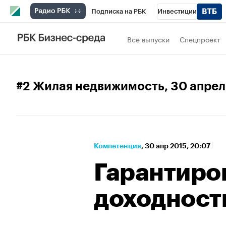
Подписка на РБК
Инвестиции
Спорт
Школа управления РБК
РБК 
Все выпуски
Спецпроект
Стиль
Крипто
РБК Бизнес-среда
Спецпроекты СПб
Конференции СПб
#2 Жилая недвижимость
, 30 апре
Технологии и медиа
Финансы
Рыно
Компетенция
⁠,
30 апр 2015, 20:07
Гарантиро
доходност