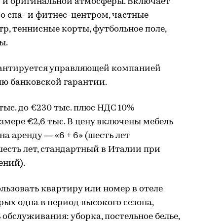
 и оригинальной атмосферы. Включает
 со спа- и фитнес-центром, частные
р, теннисные корты, футбольное поле,
ы.
рантируется управляющей компанией
лю банковской гарантии.
тыс. до €230 тыс. плюс НДС 10%
змере €2,6 тыс. В цену включены мебель
а аренду — «6 + 6» (шесть лет
есть лет, стандартный в Италии при
ений).
льзовать квартиру или номер в отеле
орых одна в период высокого сезона,
ь обслуживания: уборка, постельное белье,