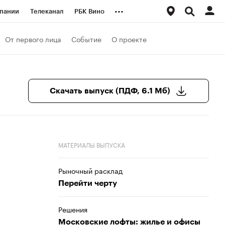
...
пании
Телеканал
РБК Вино
ациональные проекты
Город
От первого лица
Событие
О проекте
аншизы
Газета
ка
Бизнес
Скачать выпуск (ПДФ, 6.1 Мб)
МАТЕРИАЛЫ ВЫПУСКА
Рыночный расклад
Перейти черту
Решения
Московские лофты: жилье и офисы