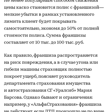
Не менее популярным способом снижения
цены каско становится полис с франшизой—
мелкие убытки в рамках установленного
лимита клиент будет покрывать
самостоятельно, экономя до 50% от полной
стоимости полиса. Сумма франшизы
составляет от 10 тыс. до 100 тыс. руб.
Как правило, франшиза распространяется
на риск повреждения, а в случае угона или
гибели машины страховщик полностью
покроет ущерб, поясняет руководитель
департамента страхования имущества
и автострахования СГ «Уралсиб» Мария
Барсова. Однако бывают и ограничения:
например, у «АльфаСтрахования» франшиза
не действует, если ДТП произошло не по вине