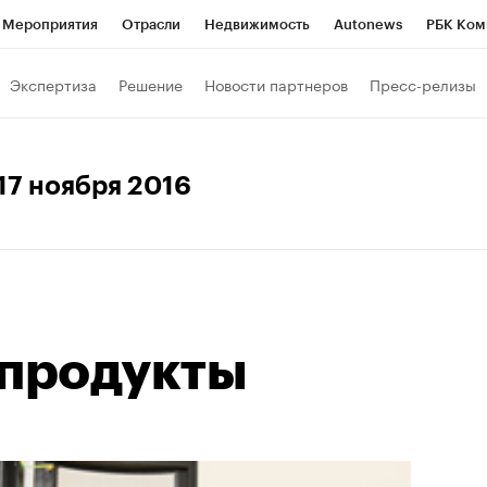
Мероприятия
Отрасли
Недвижимость
Autonews
РБК Ком
Образование
РБК Курсы
РБК Life
Тренды
Визионеры
Н
Экспертиза
Решение
Новости партнеров
Пресс-релизы
Дискуссионный клуб
Исследования
Кредитные рейтинги
Фр
Спецпроекты
Проверка контрагентов
Политика
Экономи
 17 ноября 2016
к наличной валюты
 продукты