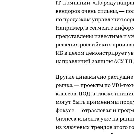
IT-компании. «По ряду напр
вендоров очень сильны, — по
по продажам управления серв
Например, в сегменте информ
представлены известные и у
решения российских произво
ИБ в целом демонстрирует уве
направлений защиты АСУ ТП, 
Другие динамично растущие в
рынка — проекты по VDI-тех
классов, ЦОД, а также иници
могут быть применимы проду
фокусе — отраслевая и пред
бизнеса клиента уже на ранн
из ключевых трендов этого г