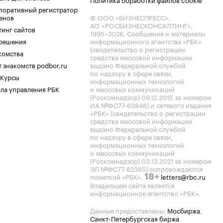
поративный регистратор
енов
© ООО «БИЗНЕСПРЕСС»,
АО «РОСБИЗНЕСКОНСАЛТИНГ»,
тинг сайтов
1995–2026
. Сообщения и материалы
.решения
информационного агентства «РБК»
(свидетельство о регистрации
комства
средства массовой информации
 знакомств podbor.ru
выдано Федеральной службой
по надзору в сфере связи,
 Курсы
информационных технологий
ла управления РБК
и массовых коммуникаций
(Роскомнадзор) 09.12.2015 за номером
ИА №ФС77-63848) и сетевого издания
«РБК» (свидетельство о регистрации
средства массовой информации
выдано Федеральной службой
по надзору в сфере связи,
информационных технологий
и массовых коммуникаций
(Роскомнадзор) 03.12.2021 за номером
ЭЛ №ФС77-82385) сопровождаются
пометкой «РБК».
letters@rbc.ru
18+
Владельцем сайта является
информационное агентство «РБК».
Данные предоставлены:
Мосбиржа
,
Санкт-Петербургская биржа
.