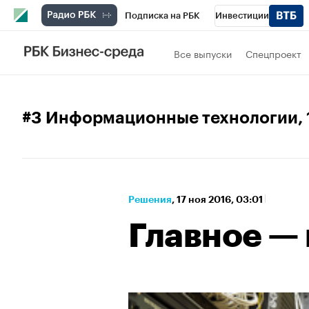
Подписка на РБК
Инвестиции
Спорт
Школа управления РБК
РБК 
Все выпуски
Спецпроект
Стиль
Крипто
РБК Бизнес-среда
Спецпроекты СПб
Конференции СПб
#3 Информационные технологии
,
Технологии и медиа
Финансы
Рыно
Решения
⁠,
17 ноя 2016, 03:01
Главное —