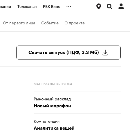
...
пании
Телеканал
РБК Вино
ациональные проекты
Город
От первого лица
Событие
О проекте
аншизы
Газета
ка
Бизнес
Скачать выпуск (ПДФ, 3.3 Мб)
МАТЕРИАЛЫ ВЫПУСКА
Рыночный расклад
Новый марафон
Компетенция
Аналитика вещей