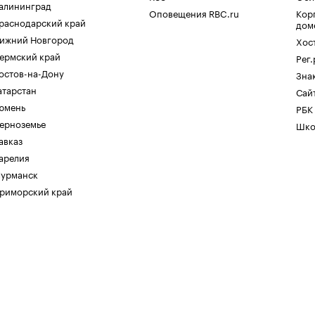
алининград
Оповещения RBC.ru
Кор
раснодарский край
дом
ижний Новгород
Хос
ермский край
Рег
остов-на-Дону
Зна
атарстан
Сайт
юмень
РБК
ерноземье
Шко
авказ
арелия
урманск
риморский край