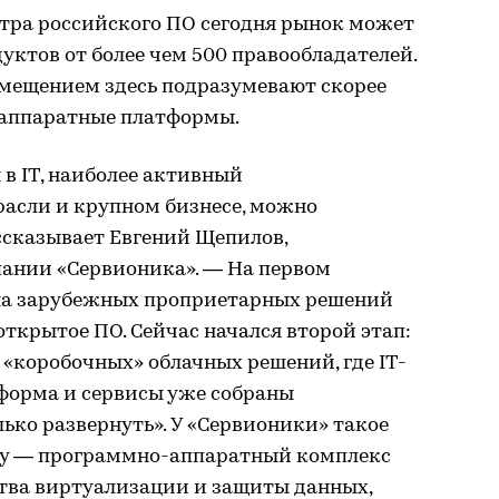
стра российского ПО сегодня рынок может
дуктов от более чем 500 правообладателей.
мещением здесь подразумевают скорее
е аппаратные платформы.
в IT, наиболее активный
асли и крупном бизнесе, можно
ассказывает Евгений Щепилов,
ании «Сервионика». — На первом
ена зарубежных проприетарных решений
открытое ПО. Сейчас начался второй этап:
«коробочных» облачных решений, где IT-
тформа и сервисы уже собраны
лько развернуть». У «Сервионики» такое
оду — программно-аппаратный комплекс
тва виртуализации и защиты данных,