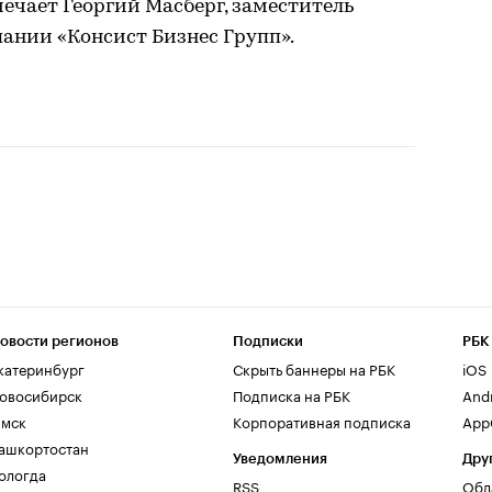
ечает Георгий Масберг, заместитель
ании «Консист Бизнес Групп».
овости регионов
Подписки
РБК
катеринбург
Скрыть баннеры на РБК
iOS
овосибирск
Подписка на РБК
And
мск
Корпоративная подписка
AppG
ашкортостан
Уведомления
Дру
ологда
RSS
Обл