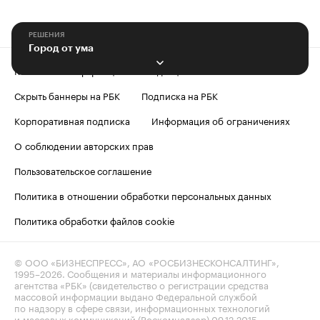
РЕШЕНИЯ
Город от ума
Контактная информация
Редакция
Скрыть баннеры на РБК
Подписка на РБК
Корпоративная подписка
Информация об ограничениях
О соблюдении авторских прав
Пользовательское соглашение
Политика в отношении обработки персональных данных
Политика обработки файлов cookie
© ООО «БИЗНЕСПРЕСС», АО «РОСБИЗНЕСКОНСАЛТИНГ»,
1995–2026
. Сообщения и материалы информационного
агентства «РБК» (свидетельство о регистрации средства
массовой информации выдано Федеральной службой
по надзору в сфере связи, информационных технологий
и массовых коммуникаций (Роскомнадзор) 09.12.2015