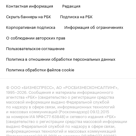
Контактная информация
Редакция
Скрыть баннеры на РБК
Подписка на РБК
Корпоративная подписка
Информация об ограничениях
О соблюдении авторских прав
Пользовательское соглашение
Политика в отношении обработки персональных данных
Политика обработки файлов cookie
© ООО «БИЗНЕСПРЕСС», АО «РОСБИЗНЕСКОНСАЛТИНГ»,
1995–2026
. Сообщения и материалы информационного
агентства «РБК» (свидетельство о регистрации средства
массовой информации выдано Федеральной службой
по надзору в сфере связи, информационных технологий
и массовых коммуникаций (Роскомнадзор) 09.12.2015
за номером ИА №ФС77-63848) и сетевого издания «РБК»
(свидетельство о регистрации средства массовой информации
выдано Федеральной службой по надзору в сфере связи,
информационных технологий и массовых коммуникаций
(Роскомнадзор) 03.12.2021 за номером ЭЛ №ФС77-82385)