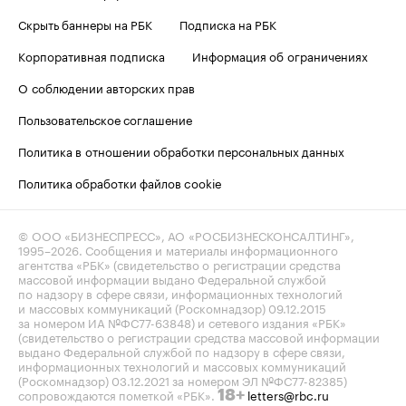
Скрыть баннеры на РБК
Подписка на РБК
Корпоративная подписка
Информация об ограничениях
О соблюдении авторских прав
Пользовательское соглашение
Политика в отношении обработки персональных данных
Политика обработки файлов cookie
© ООО «БИЗНЕСПРЕСС», АО «РОСБИЗНЕСКОНСАЛТИНГ»,
1995–2026
. Сообщения и материалы информационного
агентства «РБК» (свидетельство о регистрации средства
массовой информации выдано Федеральной службой
по надзору в сфере связи, информационных технологий
и массовых коммуникаций (Роскомнадзор) 09.12.2015
за номером ИА №ФС77-63848) и сетевого издания «РБК»
(свидетельство о регистрации средства массовой информации
выдано Федеральной службой по надзору в сфере связи,
информационных технологий и массовых коммуникаций
(Роскомнадзор) 03.12.2021 за номером ЭЛ №ФС77-82385)
сопровождаются пометкой «РБК».
letters@rbc.ru
18+