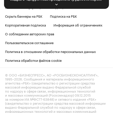
Контактная информация
Редакция
Скрыть баннеры на РБК
Подписка на РБК
Корпоративная подписка
Информация об ограничениях
О соблюдении авторских прав
Пользовательское соглашение
Политика в отношении обработки персональных данных
Политика обработки файлов cookie
© ООО «БИЗНЕСПРЕСС», АО «РОСБИЗНЕСКОНСАЛТИНГ»,
1995–2026
. Сообщения и материалы информационного
агентства «РБК» (свидетельство о регистрации средства
массовой информации выдано Федеральной службой
по надзору в сфере связи, информационных технологий
и массовых коммуникаций (Роскомнадзор) 09.12.2015
за номером ИА №ФС77-63848) и сетевого издания «РБК»
(свидетельство о регистрации средства массовой информации
выдано Федеральной службой по надзору в сфере связи,
информационных технологий и массовых коммуникаций