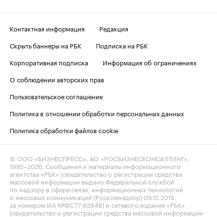
Контактная информация
Редакция
Скрыть баннеры на РБК
Подписка на РБК
Корпоративная подписка
Информация об ограничениях
О соблюдении авторских прав
Пользовательское соглашение
Политика в отношении обработки персональных данных
Политика обработки файлов cookie
© ООО «БИЗНЕСПРЕСС», АО «РОСБИЗНЕСКОНСАЛТИНГ»,
1995–2026
. Сообщения и материалы информационного
агентства «РБК» (свидетельство о регистрации средства
массовой информации выдано Федеральной службой
по надзору в сфере связи, информационных технологий
и массовых коммуникаций (Роскомнадзор) 09.12.2015
за номером ИА №ФС77-63848) и сетевого издания «РБК»
(свидетельство о регистрации средства массовой информации