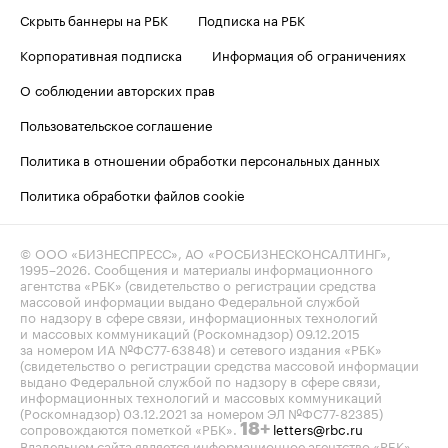
Скрыть баннеры на РБК
Подписка на РБК
Корпоративная подписка
Информация об ограничениях
О соблюдении авторских прав
Пользовательское соглашение
Политика в отношении обработки персональных данных
Политика обработки файлов cookie
© ООО «БИЗНЕСПРЕСС», АО «РОСБИЗНЕСКОНСАЛТИНГ»,
1995–2026
. Сообщения и материалы информационного
агентства «РБК» (свидетельство о регистрации средства
массовой информации выдано Федеральной службой
по надзору в сфере связи, информационных технологий
и массовых коммуникаций (Роскомнадзор) 09.12.2015
за номером ИА №ФС77-63848) и сетевого издания «РБК»
(свидетельство о регистрации средства массовой информации
выдано Федеральной службой по надзору в сфере связи,
информационных технологий и массовых коммуникаций
(Роскомнадзор) 03.12.2021 за номером ЭЛ №ФС77-82385)
сопровождаются пометкой «РБК».
letters@rbc.ru
18+
Владельцем сайта является информационное агентство «РБК».