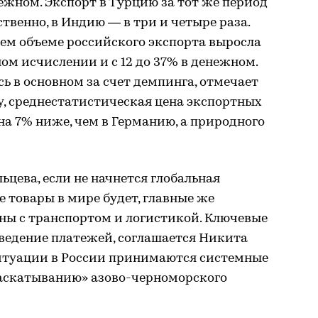
нежном. Экспорт в Турцию за тот же период
тственно, в Индию — в три и четыре раза.
бщем объеме российского экспорта выросла
ном исчислении и с 12 до 37% в денежном.
сь в основном за счет демпинга, отмечает
, среднестатистическая цена экспортных
на 7% ниже, чем в Германию, а природного
цева, если не начнется глобальная
е товары в мире будет, главные же
ны с транспортом и логистикой. Ключевые
ведение платежей, соглашается Никита
ситуации в России принимаются системные
раскатыванию» азово-черноморского