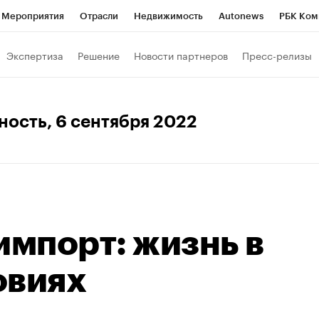
Мероприятия
Отрасли
Недвижимость
Autonews
РБК Ком
Образование
РБК Курсы
РБК Life
Тренды
Визионеры
Н
Экспертиза
Решение
Новости партнеров
Пресс-релизы
Дискуссионный клуб
Исследования
Кредитные рейтинги
Фр
Спецпроекты
Проверка контрагентов
Политика
Экономи
ность
, 6 сентября 2022
к наличной валюты
импорт: жизнь в
овиях