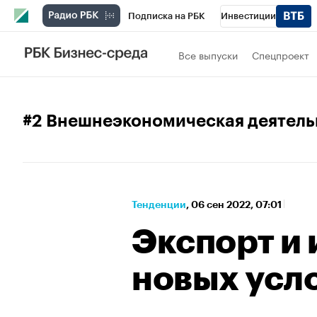
Подписка на РБК
Инвестиции
Спорт
Школа управления РБК
РБК 
Все выпуски
Спецпроект
Стиль
Крипто
РБК Бизнес-среда
Спецпроекты СПб
Конференции СПб
#2 Внешнеэкономическая деятель
Технологии и медиа
Финансы
Рыно
Тенденции
⁠,
06 сен 2022, 07:01
Экспорт и 
новых усл