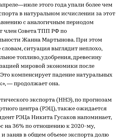
апреле—июле этого года упали более чем
кспорта в натуральном исчислении за этот
равнению с аналогичным периодом
т член Совета ТПП РФ по
льности Жанна Мартынова. При этом
 словам, ситуация выглядит неплохо,
льное топливо, удобрения, древесину
изацией мировой экономики после
«Это компенсирует падение натуральных
», — продолжает она.
етического экспорта (ННЭ), по прогнозам
ртного центра (РЭЦ), также ожидается
идент РЭЦа Никита Гусаков напоминает,
с на 36% по отношению к 2020-му,
 и заняв в общем объеме экспорта долю