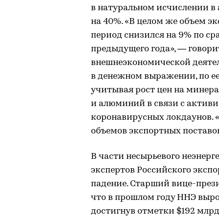
в натуральном исчислении в 
на 40%. «В целом же объем э
период снизился на 9% по с
предыдущего года», — говори
внешнеэкономической деяте
в денежном выражении, по ее
учитывая рост цен на минера
и алюминий в связи с актив
коронавирусных локдаунов. 
объемов экспортных поставок
В части несырьевого неэнерг
экспертов Российского экспо
падение. Старший вице-през
что в прошлом году ННЭ выро
достигнув отметки $192 млрд