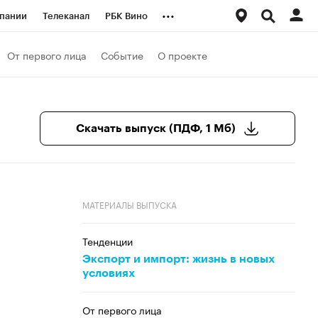
...
пании
Телеканал
РБК Вино
ациональные проекты
Город
От первого лица
Событие
О проекте
аншизы
Газета
ка
Бизнес
Скачать выпуск (ПДФ, 1 Мб)
МАТЕРИАЛЫ ВЫПУСКА
Тенденции
Экспорт и импорт: жизнь в новых
условиях
От первого лица