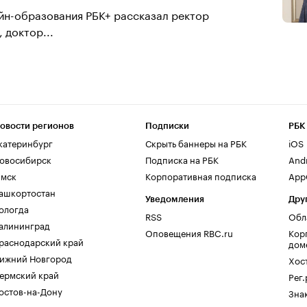
йн-образования РБК+ рассказал ректор
 доктор...
овости регионов
Подписки
РБК
катеринбург
Скрыть баннеры на РБК
iOS
овосибирск
Подписка на РБК
And
мск
Корпоративная подписка
AppG
ашкортостан
Уведомления
Дру
ологда
RSS
Обл
алининград
Оповещения RBC.ru
Кор
раснодарский край
дом
ижний Новгород
Хос
ермский край
Рег
остов-на-Дону
Зна