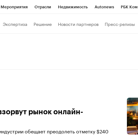
Мероприятия
Отрасли
Недвижимость
Autonews
РБК Ком
Образование
РБК Курсы
РБК Life
Тренды
Визионеры
Н
Экспертиза
Решение
Новости партнеров
Пресс-релизы
Дискуссионный клуб
Исследования
Кредитные рейтинги
Фр
Спецпроекты
Проверка контрагентов
Политика
Экономи
к наличной валюты
взорвут рынок онлайн-
 индустрии обещает преодолеть отметку $240