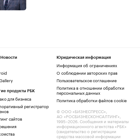
 Новости
Юридическая информация
Информация об ограничениях
roid
О соблюдении авторских прав
allery
Пользовательское соглашение
Политика в отношении обработки
гие продукты РБК
персональных данных
ако для бизнеса
Политика обработки файлов cookie
поративный регистратор
енов
© ООО «БИЗНЕСПРЕСС»,
АО «РОСБИЗНЕСКОНСАЛТИНГ»,
тинг сайтов
1995–2026
. Сообщения и материалы
.решения
информационного агентства «РБК»
(свидетельство о регистрации
комства
средства массовой информации