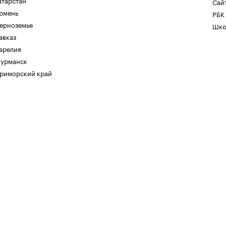
атарстан
Сайт
юмень
РБК
ерноземье
Шко
авказ
арелия
урманск
риморский край