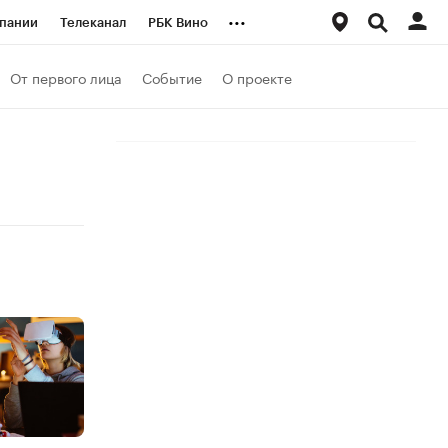
...
пании
Телеканал
РБК Вино
ациональные проекты
Город
От первого лица
Событие
О проекте
аншизы
Газета
ка
Бизнес