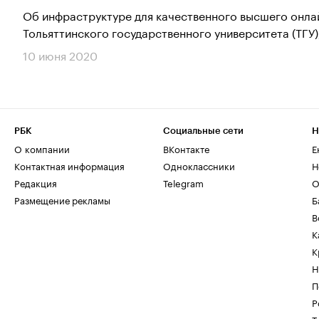
Об инфраструктуре для качественного высшего онла
Тольяттинского государственного университета (ТГУ),
10 июня 2020
РБК
Социальные сети
Н
О компании
ВКонтакте
Е
Контактная информация
Одноклассники
Н
Редакция
Telegram
О
Размещение рекламы
Б
В
К
К
Н
П
Р