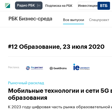
Подписка на РБК
Инвестиции
Спорт
Школа управления РБК
РБК 
Все выпуски
Спецпроект
Стиль
Крипто
РБК Бизнес-среда
Спецпроекты СПб
Конференции СПб
#12 Образование
, 23 июля 2020
Технологии и медиа
Финансы
Рыно
Реклама:
Рыночный расклад
Мобильные технологии и сети 5G 
образования
К 2023 году цифровая часть рынка образовательной