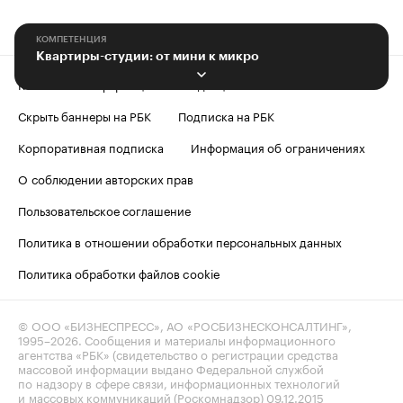
КОМПЕТЕНЦИЯ
Квартиры-студии: от мини к микро
Контактная информация
Редакция
Скрыть баннеры на РБК
Подписка на РБК
Корпоративная подписка
Информация об ограничениях
О соблюдении авторских прав
Пользовательское соглашение
Политика в отношении обработки персональных данных
Политика обработки файлов cookie
© ООО «БИЗНЕСПРЕСС», АО «РОСБИЗНЕСКОНСАЛТИНГ»,
1995–2026
. Сообщения и материалы информационного
агентства «РБК» (свидетельство о регистрации средства
массовой информации выдано Федеральной службой
по надзору в сфере связи, информационных технологий
и массовых коммуникаций (Роскомнадзор) 09.12.2015