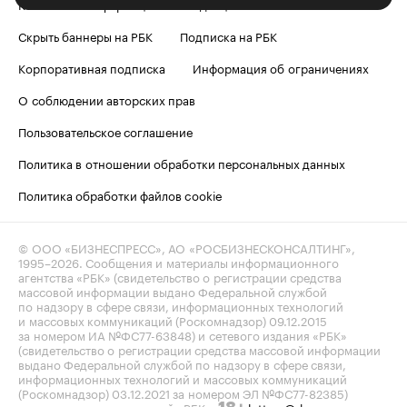
Контактная информация
Редакция
Скрыть баннеры на РБК
Подписка на РБК
Корпоративная подписка
Информация об ограничениях
О соблюдении авторских прав
Пользовательское соглашение
Политика в отношении обработки персональных данных
Политика обработки файлов cookie
© ООО «БИЗНЕСПРЕСС», АО «РОСБИЗНЕСКОНСАЛТИНГ»,
1995–2026
. Сообщения и материалы информационного
агентства «РБК» (свидетельство о регистрации средства
массовой информации выдано Федеральной службой
по надзору в сфере связи, информационных технологий
и массовых коммуникаций (Роскомнадзор) 09.12.2015
за номером ИА №ФС77-63848) и сетевого издания «РБК»
(свидетельство о регистрации средства массовой информации
выдано Федеральной службой по надзору в сфере связи,
информационных технологий и массовых коммуникаций
(Роскомнадзор) 03.12.2021 за номером ЭЛ №ФС77-82385)
сопровождаются пометкой «РБК».
letters@rbc.ru