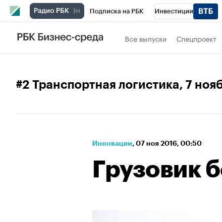
Подписка на РБК
Инвестиции
Спорт
Школа управления РБК
РБК 
Все выпуски
Спецпроект
Стиль
Крипто
РБК Бизнес-среда
Спецпроекты СПб
Конференции СПб
#2 Транспортная логистика
, 7 ноя
Технологии и медиа
Финансы
Рыно
Инновации
⁠,
07 ноя 2016, 00:50
Грузовик б