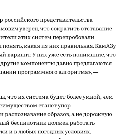
р российского представительства
амович уверен, что сократить отставание
дители этих систем перепробовали
 понять, какая из них правильная. КамАЗу
й вариант. У них уже есть понимание, что
е другие компоненты давно предлагаются
оздании программного алгоритма», —
, что их система будет более умной, чем
реимуществом станет упор
и распознавание образов, а не дорожную
ный беспилотник должен работать
тки и в любых погодных условиях,