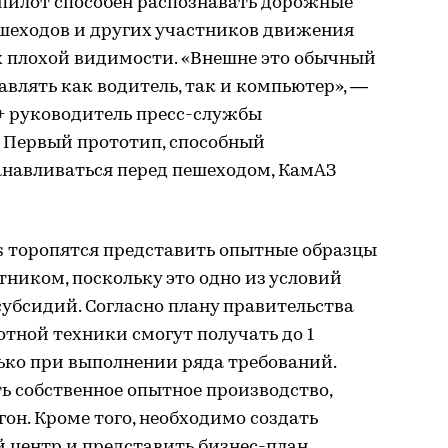
опилот способен распознавать дорожные
ешеходов и других участников движения
ях плохой видимости. «Внешне это обычный
влять как водитель, так и компьютер», —
+ руководитель пресс-службы
. Первый прототип, способный
анавливаться перед пешеходом, КамАЗ
ies торопятся представить опытные образцы
ником, поскольку это одно из условий
убсидий. Согласно плану правительства
тной техники смогут получать до 1
лько при выполнении ряда требований.
ь собственное опытное производство,
он. Кроме того, необходимо создать
 центр и представить бизнес-план