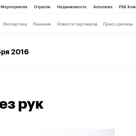
Мероприятия
Отрасли
Недвижимость
Autonews
РБК Ком
Образование
РБК Курсы
РБК Life
Тренды
Визионеры
Н
Экспертиза
Решение
Новости партнеров
Пресс-релизы
Дискуссионный клуб
Исследования
Кредитные рейтинги
Фр
Спецпроекты
Проверка контрагентов
Политика
Экономи
бря 2016
к наличной валюты
ез рук