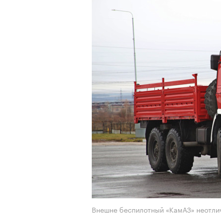
Внешне беcпилотный «КамАЗ» неотли