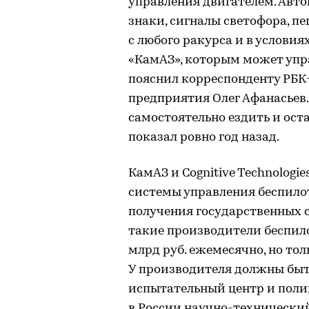
управления двигателем. Авт
знаки, сигналы светофора, п
с любого ракурса и в услови
«КамАЗ», которым может упра
пояснил корреспонденту РБК
предприятия Олег Афанасьев
самостоятельно ездить и ост
показал ровно год назад.
КамАЗ и Cognitive Technolog
системы управления беспилот
получения государственных с
такие производители беспило
млрд руб. ежемесячно, но то
У производителя должны быт
испытательный центр и полиг
в России научно-технический