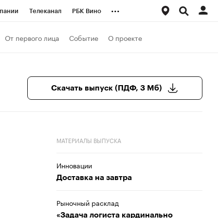
...
пании
Телеканал
РБК Вино
ациональные проекты
Город
От первого лица
Событие
О проекте
аншизы
Газета
ка
Бизнес
Скачать выпуск (ПДФ, 3 Мб)
МАТЕРИАЛЫ ВЫПУСКА
Инновации
Доставка на завтра
Рыночный расклад
«Задача логиста кардинально