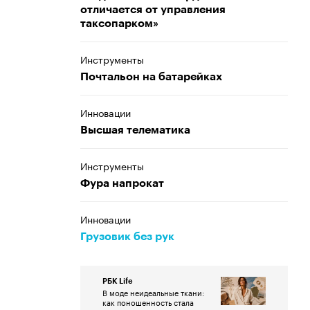
отличается от управления
таксопарком»
Инструменты
Почтальон на батарейках
Инновации
Высшая телематика
Инструменты
Фура напрокат
Инновации
Грузовик без рук
РБК Life
В моде неидеальные ткани:
как поношенность стала