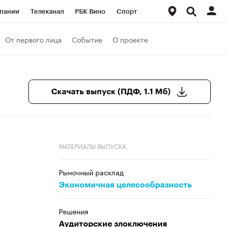
пании
Телеканал
РБК Вино
Спорт
ые проекты
Город
Стиль
Крипто
От первого лица
Событие
О проекте
Спецпроекты СПб
Конференции СПб
ансы
Рынок наличной валюты
Скачать выпуск (ПДФ, 1.1 Мб)
МАТЕРИАЛЫ ВЫПУСКА
Рыночный расклад
Экономичная целесообразность
Решения
Аудиторские злоключения