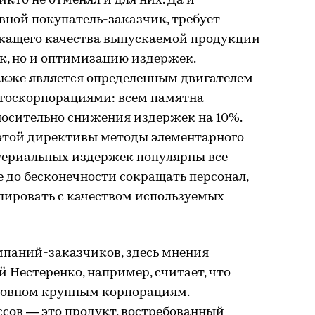
кто не отменял и для них. Да и
овной покупатель-заказчик, требует
ежащего качества выпускаемой продукции
к, но и оптимизацию издержек.
также является определенным двигателем
с госкорпорациями: всем памятна
осительно снижения издержек на 10%.
этой директивы методы элементарного
атериальных издержек популярны все
 до бесконечности сокращать персонал,
лировать с качеством используемых
мпаний-заказчиков, здесь мнения
й Нестеренко, например, считает, что
сновном крупным корпорациям.
сов — это продукт, востребованный