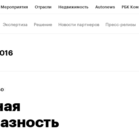
Мероприятия
Отрасли
Недвижимость
Autonews
РБК Ком
ние
РБК Курсы
РБК Life
Тренды
Визионеры
Национальн
Экспертиза
Решение
Новости партнеров
Пресс-релизы
б
Исследования
Кредитные рейтинги
Франшизы
Газета
Политика
Экономика
Бизнес
Технологии и медиа
Фин
2016
:50
ная
азность