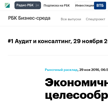
Подписка на РБК
Инвестиции
Школа управления РБК
РБК Образова
Все выпуски
Спецпроект
РБК Бизнес-среда
Дискуссионный клу
Спецпроекты
Проверка контрагентов
#1 Аудит и консалтинг
, 29 ноября 
Рыночный расклад
⁠,
29 ноя 2016, 06
Экономич
целесообр