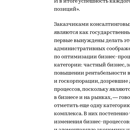
И в итоге успешность каждог
позиций».
Заказчиками консалтинговых
являются как государственны
первые вынуждены делать это
административных соображе
по оптимизации бизнес-проц
категории: частный бизнес, 
повышении рентабельности в
и госкорпорации, дозревшие
процессов, поскольку являю
в бизнесе и на рынках, — го
отметить еще одну категор
комплекса. В них постепенно
изменения бизнес-процессов