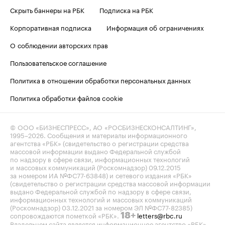
Скрыть баннеры на РБК
Подписка на РБК
Корпоративная подписка
Информация об ограничениях
О соблюдении авторских прав
Пользовательское соглашение
Политика в отношении обработки персональных данных
Политика обработки файлов cookie
© ООО «БИЗНЕСПРЕСС», АО «РОСБИЗНЕСКОНСАЛТИНГ»,
1995–2026
. Сообщения и материалы информационного
агентства «РБК» (свидетельство о регистрации средства
массовой информации выдано Федеральной службой
по надзору в сфере связи, информационных технологий
и массовых коммуникаций (Роскомнадзор) 09.12.2015
за номером ИА №ФС77-63848) и сетевого издания «РБК»
(свидетельство о регистрации средства массовой информации
выдано Федеральной службой по надзору в сфере связи,
информационных технологий и массовых коммуникаций
(Роскомнадзор) 03.12.2021 за номером ЭЛ №ФС77-82385)
сопровождаются пометкой «РБК».
letters@rbc.ru
18+
Владельцем сайта является информационное агентство «РБК».