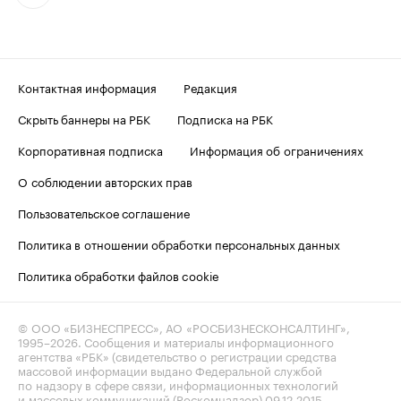
Контактная информация
Редакция
Скрыть баннеры на РБК
Подписка на РБК
Корпоративная подписка
Информация об ограничениях
О соблюдении авторских прав
Пользовательское соглашение
Политика в отношении обработки персональных данных
Политика обработки файлов cookie
© ООО «БИЗНЕСПРЕСС», АО «РОСБИЗНЕСКОНСАЛТИНГ»,
1995–2026
. Сообщения и материалы информационного
агентства «РБК» (свидетельство о регистрации средства
массовой информации выдано Федеральной службой
по надзору в сфере связи, информационных технологий
и массовых коммуникаций (Роскомнадзор) 09.12.2015