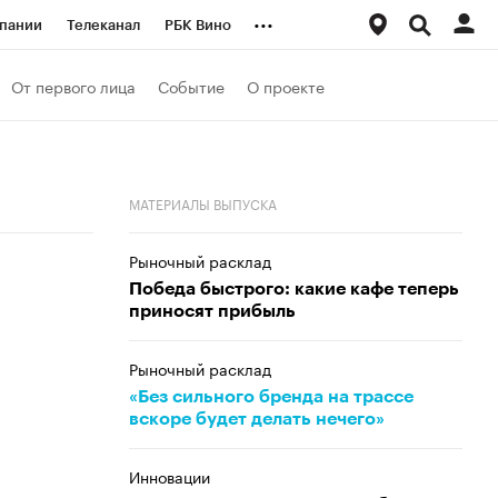
...
пании
Телеканал
РБК Вино
ациональные проекты
Город
От первого лица
Событие
О проекте
аншизы
Газета
ка
Бизнес
МАТЕРИАЛЫ ВЫПУСКА
Рыночный расклад
Победа быстрого: какие кафе теперь
приносят прибыль
Рыночный расклад
«Без сильного бренда на трассе
вскоре будет делать нечего»
Инновации