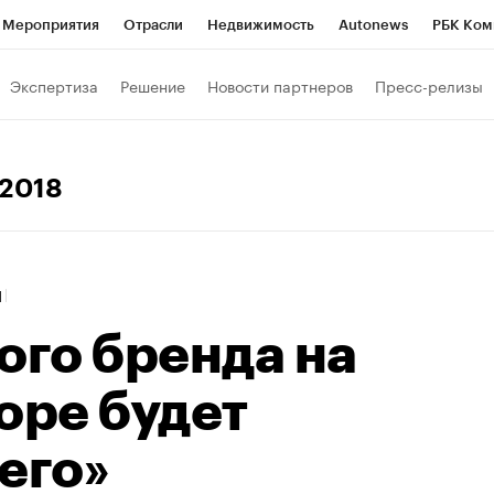
Мероприятия
Отрасли
Недвижимость
Autonews
РБК Ком
Образование
РБК Курсы
РБК Life
Тренды
Визионеры
Н
Экспертиза
Решение
Новости партнеров
Пресс-релизы
Дискуссионный клуб
Исследования
Кредитные рейтинги
Фр
Спецпроекты
Проверка контрагентов
Политика
Экономи
 2018
к наличной валюты
1
ого бренда на
оре будет
его»