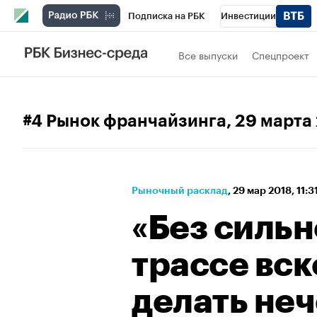
Подписка на РБК
Инвестиции
Спорт
Школа управления РБК
РБК 
Все выпуски
Спецпроект
Стиль
Крипто
РБК Бизнес-среда
Спецпроекты СПб
Конференции СПб
#4 Рынок франчайзинга
, 29 марта
Технологии и медиа
Финансы
Рыно
Рыночный расклад
⁠,
29 мар 2018, 11:3
«Без сильн
трассе вск
делать неч