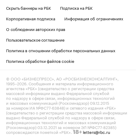
Скрыть баннеры на РБК
Подписка на РБК
Корпоративная подписка
Информация об ограничениях
О соблюдении авторских прав
Пользовательское соглашение
Политика в отношении обработки персональных данных
Политика обработки файлов cookie
© ООО «БИЗНЕСПРЕСС», АО «РОСБИЗНЕСКОНСАЛТИНГ»,
1995–2026
. Сообщения и материалы информационного
агентства «РБК» (свидетельство о регистрации средства
массовой информации выдано Федеральной службой
по надзору в сфере связи, информационных технологий
и массовых коммуникаций (Роскомнадзор) 09.12.2015
за номером ИА №ФС77-63848) и сетевого издания «РБК»
(свидетельство о регистрации средства массовой информации
выдано Федеральной службой по надзору в сфере связи,
информационных технологий и массовых коммуникаций
(Роскомнадзор) 03.12.2021 за номером ЭЛ №ФС77-82385)
сопровождаются пометкой «РБК».
letters@rbc.ru
18+