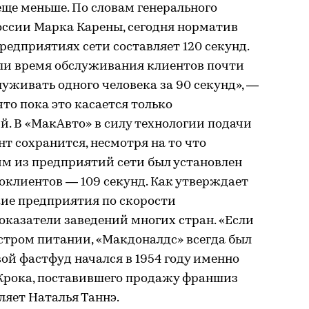
ще меньше. По словам генерального
оссии Марка Карены, сегодня норматив
редприятиях сети составляет 120 секунд.
ли время обслуживания клиентов почти
луживать одного человека за 90 секунд», —
что пока это касается только
. В «МакАвто» в силу технологии подачи
 сохранится, несмотря на то что
им из предприятий сети был установлен
оклиентов — 109 секунд. Как утверждает
кие предприятия по скорости
казатели заведений многих стран. «Если
стром питании, «Макдоналдс» всегда был
вой фастфуд начался в 1954 году именно
 Крока, поставившего продажу франшиз
ляет Наталья Таннэ.