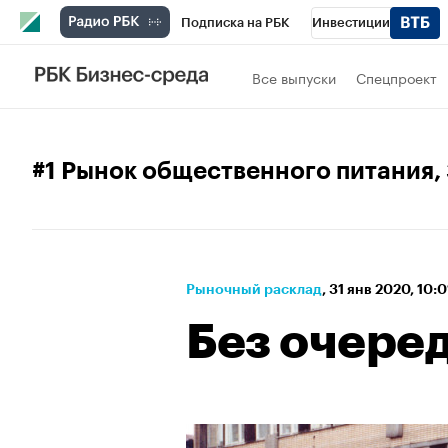
Подписка на РБК
Инвестиции
Спорт
Школа управления РБК
РБК 
Все выпуски
Спецпроект
Стиль
Крипто
РБК Бизнес-среда
Спецпроекты СПб
Конференции СПб
#1 Рынок общественного питания
,
Технологии и медиа
Финансы
Рыно
Рыночный расклад
⁠,
31 янв 2020, 10:
Без очере