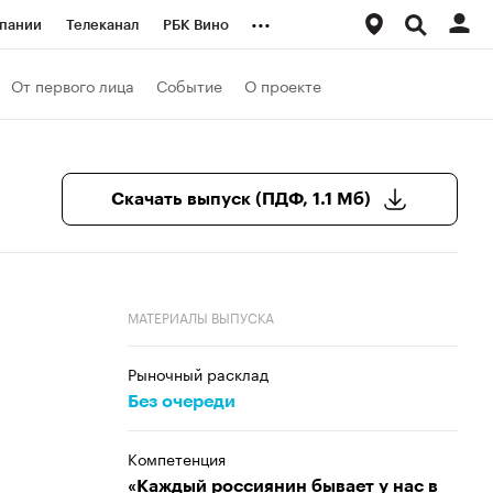
...
пании
Телеканал
РБК Вино
ациональные проекты
Город
От первого лица
Событие
О проекте
аншизы
Газета
ка
Бизнес
Скачать выпуск (ПДФ, 1.1 Мб)
МАТЕРИАЛЫ ВЫПУСКА
Рыночный расклад
Без очереди
Компетенция
«Каждый россиянин бывает у нас в