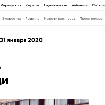
Мероприятия
Отрасли
Недвижимость
Autonews
РБК Ком
Образование
РБК Курсы
РБК Life
Тренды
Визионеры
Н
Экспертиза
Решение
Новости партнеров
Пресс-релизы
Дискуссионный клуб
Исследования
Кредитные рейтинги
Фр
Спецпроекты
Проверка контрагентов
Политика
Экономи
 31 января 2020
к наличной валюты
01
ди