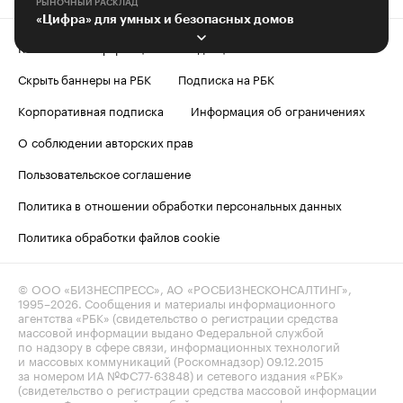
РЫНОЧНЫЙ РАСКЛАД
«Цифра» для умных и безопасных домов
Контактная информация
Редакция
Скрыть баннеры на РБК
Подписка на РБК
Корпоративная подписка
Информация об ограничениях
О соблюдении авторских прав
Пользовательское соглашение
Политика в отношении обработки персональных данных
Политика обработки файлов cookie
© ООО «БИЗНЕСПРЕСС», АО «РОСБИЗНЕСКОНСАЛТИНГ»,
1995–2026
. Сообщения и материалы информационного
агентства «РБК» (свидетельство о регистрации средства
массовой информации выдано Федеральной службой
по надзору в сфере связи, информационных технологий
и массовых коммуникаций (Роскомнадзор) 09.12.2015
за номером ИА №ФС77-63848) и сетевого издания «РБК»
(свидетельство о регистрации средства массовой информации
выдано Федеральной службой по надзору в сфере связи,