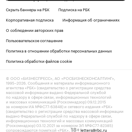
Скрыть баннеры на РБК
Подписка на РБК
Корпоративная подписка
Информация об ограничениях
О соблюдении авторских прав
Пользовательское соглашение
Политика в отношении обработки персональных данных
Политика обработки файлов cookie
© ООО «БИЗНЕСПРЕСС», АО «РОСБИЗНЕСКОНСАЛТИНГ»,
1995–2026
. Сообщения и материалы информационного
агентства «РБК» (свидетельство о регистрации средства
массовой информации выдано Федеральной службой
по надзору в сфере связи, информационных технологий
и массовых коммуникаций (Роскомнадзор) 09.12.2015
за номером ИА №ФС77-63848) и сетевого издания «РБК»
(свидетельство о регистрации средства массовой информации
выдано Федеральной службой по надзору в сфере связи,
информационных технологий и массовых коммуникаций
(Роскомнадзор) 03.12.2021 за номером ЭЛ №ФС77-82385)
сопровождаются пометкой «РБК».
letters@rbc.ru
18+