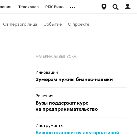
...
пании
Телеканал
РБК Вино
ациональные проекты
Город
От первого лица
Событие
О проекте
аншизы
Газета
ка
Бизнес
МАТЕРИАЛЫ ВЫПУСКА
Инновации
Зумерам нужны бизнес-навыки
Решения
Вузы поддержат курс
на предпринимательство
Инструменты
Бизнес становится альтернативой