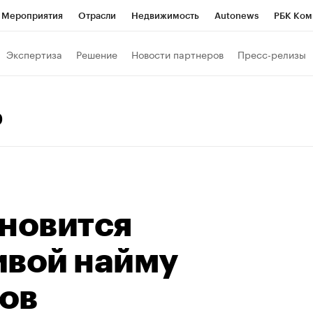
Мероприятия
Отрасли
Недвижимость
Autonews
РБК Ком
Образование
РБК Курсы
РБК Life
Тренды
Визионеры
Н
Экспертиза
Решение
Новости партнеров
Пресс-релизы
Дискуссионный клуб
Исследования
Кредитные рейтинги
Фр
Спецпроекты
Проверка контрагентов
Политика
Экономи
0
к наличной валюты
ановится
ивой найму
ов