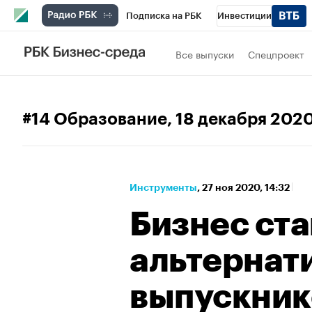
Подписка на РБК
Инвестиции
Спорт
Школа управления РБК
РБК 
Все выпуски
Спецпроект
Стиль
Крипто
РБК Бизнес-среда
Спецпроекты СПб
Конференции СПб
#14 Образование
, 18 декабря 202
Технологии и медиа
Финансы
Рыно
Инструменты
⁠,
27 ноя 2020, 14:32
Бизнес ст
альтернат
выпускник