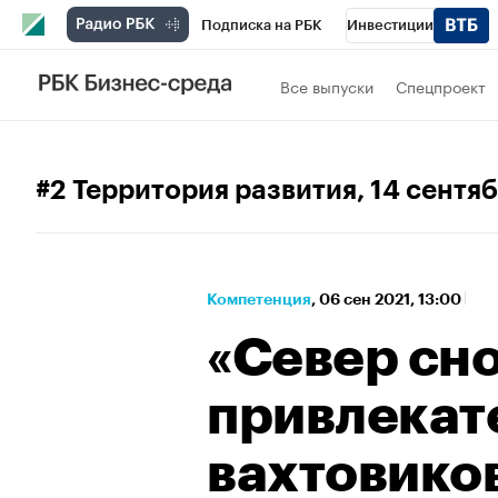
Подписка на РБК
Инвестиции
Спорт
Школа управления РБК
РБК 
Все выпуски
Спецпроект
Стиль
Крипто
РБК Бизнес-среда
Спецпроекты СПб
Конференции СПб
#2 Территория развития
, 14 сентя
Технологии и медиа
Финансы
Рыно
Компетенция
⁠,
06 сен 2021, 13:00
«Север сно
привлекат
вахтовико