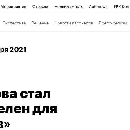
Мероприятия
Отрасли
Недвижимость
Autonews
РБК Ком
Образование
РБК Курсы
РБК Life
Тренды
Визионеры
Н
Экспертиза
Решение
Новости партнеров
Пресс-релизы
Дискуссионный клуб
Исследования
Кредитные рейтинги
Фр
Спецпроекты
Проверка контрагентов
Политика
Экономи
бря 2021
к наличной валюты
ва стал
елен для
в»