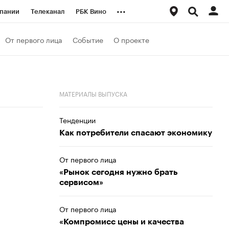
...
пании
Телеканал
РБК Вино
ациональные проекты
Город
От первого лица
Событие
О проекте
аншизы
Газета
ка
Бизнес
МАТЕРИАЛЫ ВЫПУСКА
Тенденции
Как потребители спасают экономику
От первого лица
«Рынок сегодня нужно брать
сервисом»
От первого лица
«Компромисс цены и качества