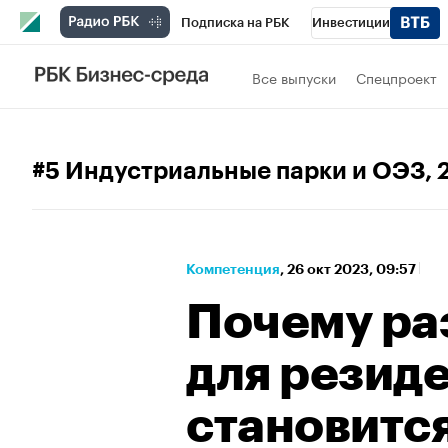
Подписка на РБК
Инвестиции
Спорт
Школа управления РБК
РБК 
Все выпуски
Спецпроект
Стиль
Крипто
РБК Бизнес-среда
Спецпроекты СПб
Конференции СПб
#5 Индустриальные парки и ОЭЗ
,
Технологии и медиа
Финансы
Рыно
Компетенция
⁠,
26 окт 2023, 09:57
Почему ра
для резид
становитс