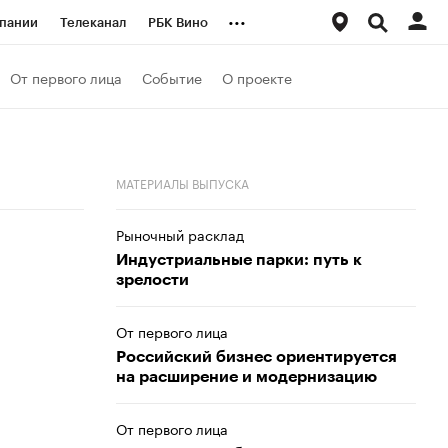
...
пании
Телеканал
РБК Вино
ациональные проекты
Город
От первого лица
Событие
О проекте
аншизы
Газета
ка
Бизнес
МАТЕРИАЛЫ ВЫПУСКА
Рыночный расклад
Индустриальные парки: путь к
зрелости
От первого лица
Российский бизнес ориентируется
на расширение и модернизацию
От первого лица