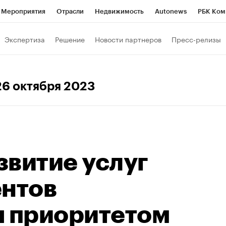
Мероприятия
Отрасли
Недвижимость
Autonews
РБК Ком
Образование
РБК Курсы
РБК Life
Тренды
Визионеры
Н
Экспертиза
Решение
Новости партнеров
Пресс-релизы
Дискуссионный клуб
Исследования
Кредитные рейтинги
Фр
Спецпроекты
Проверка контрагентов
Политика
Экономи
 26 октября 2023
к наличной валюты
звитие услуг
ентов
я приоритетом