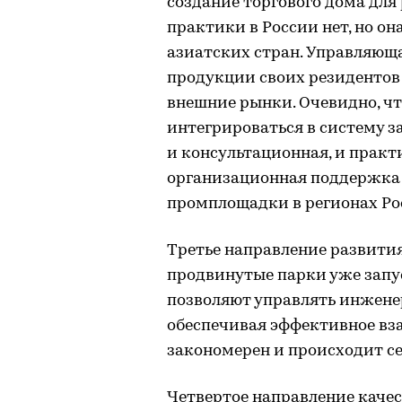
создание торгового дома для
практики в России нет, но о
азиатских стран. Управляющ
продукции своих резидентов 
внешние рынки. Очевидно, ч
интегрироваться в систему з
и консультационная, и прак
организационная поддержка 
промплощадки в регионах Рос
Третье направление развити
продвинутые парки уже зап
позволяют управлять инжене
обеспечивая эффективное вз
закономерен и происходит се
Четвертое направление каче