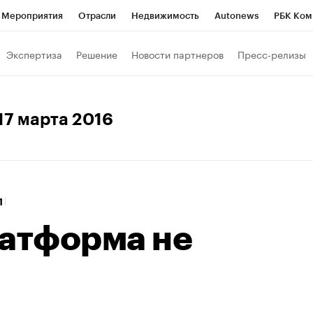
Мероприятия
Отрасли
Недвижимость
Autonews
РБК Ком
Образование
РБК Курсы
РБК Life
Тренды
Визионеры
Н
Экспертиза
Решение
Новости партнеров
Пресс-релизы
Дискуссионный клуб
Исследования
Кредитные рейтинги
Фр
Спецпроекты
Проверка контрагентов
Политика
Экономи
 17 марта 2016
к наличной валюты
1
латформа не