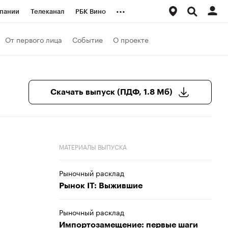
...
пании
Телеканал
РБК Вино
ациональные проекты
Город
От первого лица
Событие
О проекте
аншизы
Газета
ка
Бизнес
Скачать выпуск (ПДФ, 1.8 Мб)
МАТЕРИАЛЫ ВЫПУСКА
Рыночный расклад
Рынок IT: Выжившие
Рыночный расклад
Импортозамещение: первые шаги