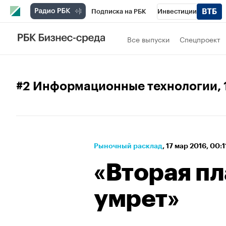
Подписка на РБК
Инвестиции
Спорт
Школа управления РБК
РБК 
Все выпуски
Спецпроект
Стиль
Крипто
РБК Бизнес-среда
Спецпроекты СПб
Конференции СПб
#2 Информационные технологии
,
Технологии и медиа
Финансы
Рыно
Рыночный расклад
⁠,
17 мар 2016, 00:1
«Вторая п
умрет»