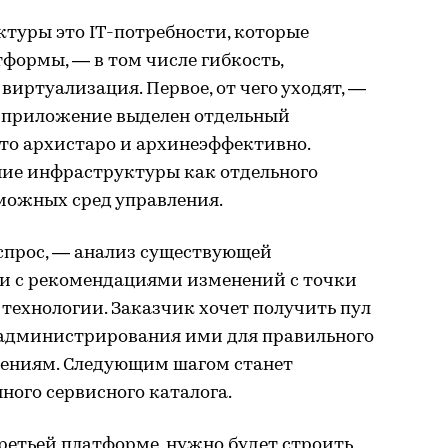
туры это IT-потребности, которые
формы, — в том числе гибкость,
виртуализация. Первое, от чего уходят, —
е приложение выделен отдельный
то архистаро и архинеэффективно.
ние инфраструктуры как отдельного
можных сред управления.
н спрос, — анализ существующей
и с рекомендациями изменений с точки
 технологии. Заказчик хочет получить пул
а администрирования ими для правильного
жениям. Следующим шагом станет
ого сервисного каталога.
третьей платформе, нужно будет строить