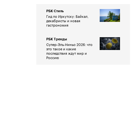
РБК Стиль
Гид по Иркутску: Байкал,
декабристы и новая
гастрономия
РБК Тренды
Супер-Эль-Ниньо 2026: что
это такое и какие
последствия ждут мир и
Россию