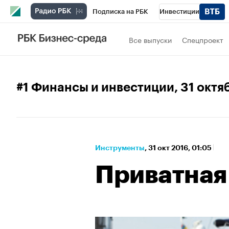
Подписка на РБК
Инвестиции
Спорт
Школа управления РБК
РБК 
Все выпуски
Спецпроект
Стиль
Крипто
РБК Бизнес-среда
Спецпроекты СПб
Конференции СПб
#1 Финансы и инвестиции
, 31 окт
Технологии и медиа
Финансы
Рыно
Инструменты
⁠,
31 окт 2016, 01:05
Приватная