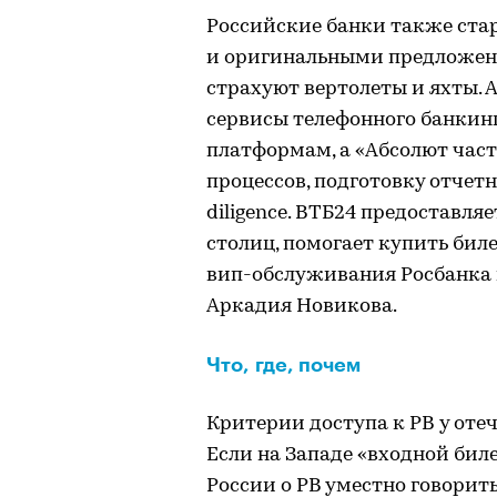
Российские банки также ста
и оригинальными предложени
страхуют вертолеты и яхты. 
сервисы телефонного банкин
платформам, а «Абсолют част
процессов, подготовку отчет
diligence. ВТБ24 предоставля
столиц, помогает купить би
вип-обслуживания Росбанка 
Аркадия Новикова.
Что, где, почем
Критерии доступа к PB у оте
Если на Западе «входной биле
России о РВ уместно говорит