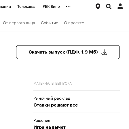
...
пании
Телеканал
РБК Вино
ациональные проекты
Город
От первого лица
Событие
О проекте
аншизы
Газета
ка
Бизнес
Скачать выпуск (ПДФ, 1.9 Мб)
МАТЕРИАЛЫ ВЫПУСКА
Рыночный расклад
Ставки решают все
Решения
Игра на вычет