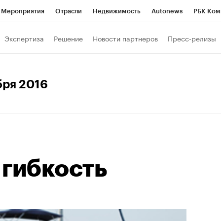
Мероприятия
Отрасли
Недвижимость
Autonews
РБК Ком
Образование
РБК Курсы
РБК Life
Тренды
Визионеры
Н
Экспертиза
Решение
Новости партнеров
Пресс-релизы
Дискуссионный клуб
Исследования
Кредитные рейтинги
Фр
Спецпроекты
Проверка контрагентов
Политика
Экономи
ября 2016
к наличной валюты
 гибкость