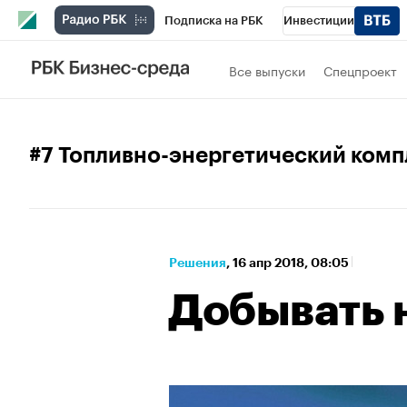
Подписка на РБК
Инвестиции
Спорт
Школа управления РБК
РБК 
Все выпуски
Спецпроект
Стиль
Крипто
РБК Бизнес-среда
Спецпроекты СПб
Конференции СПб
#7 Топливно-энергетический комп
Технологии и медиа
Финансы
Рыно
Решения
⁠,
16 апр 2018, 08:05
Добывать 