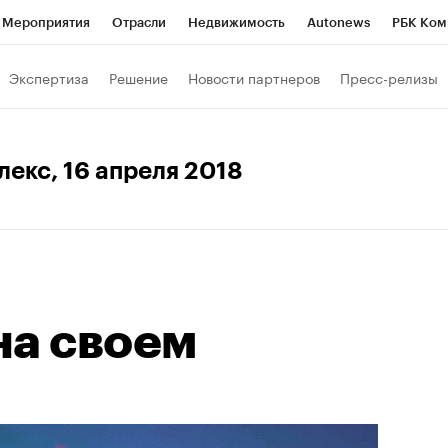
Мероприятия
Отрасли
Недвижимость
Autonews
РБК Ком
Образование
РБК Курсы
РБК Life
Тренды
Визионеры
Н
Экспертиза
Решение
Новости партнеров
Пресс-релизы
Дискуссионный клуб
Исследования
Кредитные рейтинги
Фр
Спецпроекты
Проверка контрагентов
Политика
Экономи
лекс
, 16 апреля 2018
к наличной валюты
на своем