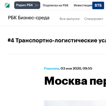
Подписка на РБК
Инвестиции
Спорт
Школа управления РБК
РБК 
Все выпуски
Спецпроект
Стиль
Крипто
РБК Бизнес-среда
Спецпроекты СПб
Конференции СПб
#4 Транспортно-логистические ус
Технологии и медиа
Финансы
Рыно
Решения
⁠,
03 ноя 2020, 09:55
Москва пер