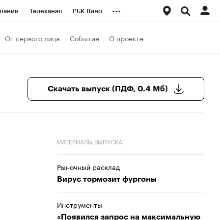
...
пании
Телеканал
РБК Вино
ациональные проекты
Город
От первого лица
Событие
О проекте
аншизы
Газета
ка
Бизнес
Скачать выпуск (ПДФ, 0.4 Мб)
МАТЕРИАЛЫ ВЫПУСКА
Рыночный расклад
Вирус тормозит фургоны
Инструменты
«Появился запрос на максимальную