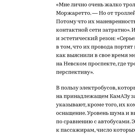
«Мне лично очень жалко трол
Моржаретто. — Но от троллей
Потому что их маневренность
контактной сети затратно». 
и эстетический резон: «Серь
в том, что их провода портят
как выяснили в свое время м
на Невском проспекте, где т
перспективу».
В пользу электробусов, кото
на принадлежащем КамАЗу за
указывают, кроме того, их к
оснащение. Уровень шума и в
по сравнению с автобусами.
к пассажирам, число которых 