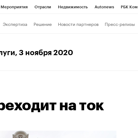
Мероприятия
Отрасли
Недвижимость
Autonews
РБК Ком
Образование
РБК Курсы
РБК Life
Тренды
Визионеры
Н
Экспертиза
Решение
Новости партнеров
Пресс-релизы
Дискуссионный клуб
Исследования
Кредитные рейтинги
Фр
Спецпроекты
Проверка контрагентов
Политика
Экономи
луги
, 3 ноября 2020
к наличной валюты
еходит на ток