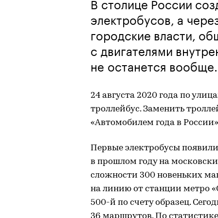
В столице России соз
электробусов, а через
городские власти, о
с двигателями внутре
не останется вообще.
24 августа 2020 года по ули
троллейбус. Заменить тролле
«Автомобилем года в России» 
Первые электробусы появились
в прошлом году на московск
сложности 300 новеньких маш
на линию от станции метро «
500-й по счету образец. Сег
36 маршрутов. По статистике