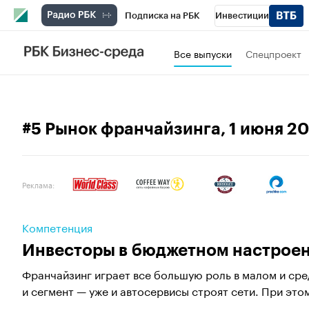
Подписка на РБК
Инвестиции
Спорт
Школа управления РБК
РБК 
Все выпуски
Спецпроект
Стиль
Крипто
РБК Бизнес-среда
Спецпроекты СПб
Конференции СПб
#5 Рынок франчайзинга
, 1 июня 2
Технологии и медиа
Финансы
Рыно
Реклама:
Компетенция
Инвесторы в бюджетном настрое
Франчайзинг играет все большую роль в малом и сре
и сегмент — уже и автосервисы строят сети. При этом