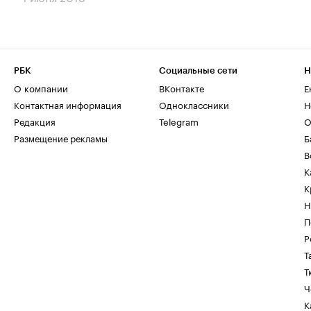
РБК
Социальные сети
Н
О компании
ВКонтакте
Е
Контактная информация
Одноклассники
Н
Редакция
Telegram
О
Размещение рекламы
Б
В
К
К
Н
П
Р
Т
Т
Ч
К