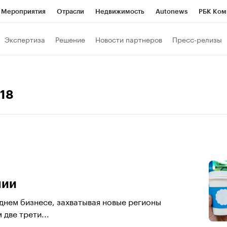
Мероприятия
Отрасли
Недвижимость
Autonews
РБК Ком
Образование
РБК Курсы
РБК Life
Тренды
Визионеры
Н
Экспертиза
Решение
Новости партнеров
Пресс-релизы
Дискуссионный клуб
Исследования
Кредитные рейтинги
Фр
Спецпроекты
Проверка контрагентов
Политика
Экономи
018
к наличной валюты
нии
днем бизнесе, захватывая новые регионы
 две трети...