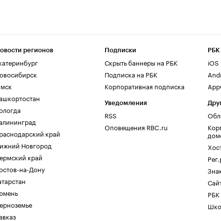
овости регионов
Подписки
РБК
катеринбург
Скрыть баннеры на РБК
iOS
овосибирск
Подписка на РБК
And
мск
Корпоративная подписка
AppG
ашкортостан
Уведомления
Дру
ологда
RSS
Обл
алининград
Оповещения RBC.ru
Кор
раснодарский край
дом
ижний Новгород
Хос
ермский край
Рег
остов-на-Дону
Зна
атарстан
Сайт
юмень
РБК
ерноземье
Шко
авказ