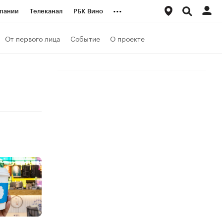
...
пании
Телеканал
РБК Вино
ациональные проекты
Город
От первого лица
Событие
О проекте
аншизы
Газета
ка
Бизнес