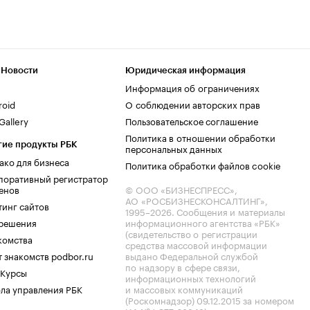
 Новости
Юридическая информация
Информация об ограничениях
roid
О соблюдении авторских прав
allery
Пользовательское соглашение
Политика в отношении обработки
гие продукты РБК
персональных данных
ако для бизнеса
Политика обработки файлов cookie
поративный регистратор
енов
© ООО «БИЗНЕСПРЕСС»,
АО «РОСБИЗНЕСКОНСАЛТИНГ»,
тинг сайтов
1995–2026
. Сообщения и материалы
.решения
информационного агентства «РБК»
(свидетельство о регистрации
комства
средства массовой информации
 знакомств podbor.ru
выдано Федеральной службой
по надзору в сфере связи,
 Курсы
информационных технологий
ла управления РБК
и массовых коммуникаций
(Роскомнадзор) 09.12.2015 за номером