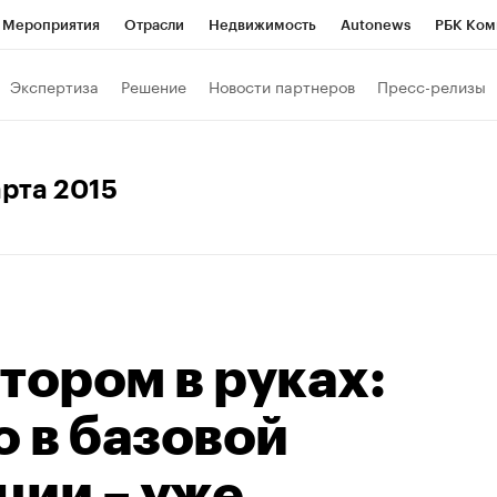
Мероприятия
Отрасли
Недвижимость
Autonews
РБК Ком
Образование
РБК Курсы
РБК Life
Тренды
Визионеры
Н
Экспертиза
Решение
Новости партнеров
Пресс-релизы
Дискуссионный клуб
Исследования
Кредитные рейтинги
Фр
Спецпроекты
Проверка контрагентов
Политика
Экономи
арта 2015
к наличной валюты
тором в руках:
o в базовой
ции – уже