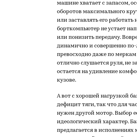
машине хватает с запасом, о
оборотов максимального кру
или заставлять его работать 
борткомпьютер не устает нап
или понизить передачу. Вовр
динамично и совершенно по-л
превосходно даже по меркам
отлично слушается руля, не з
остается на удивление комф
кузове.
А вот с хорошей нагрузкой б
дефицит тяги, так что для ч
нужен другой мотор. Выбор е
идеологический характер. Ба
предлагается в исполнениях м