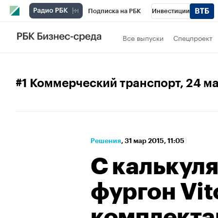
Подписка на РБК
Инвестиции
Спорт
Школа управления РБК
РБК 
Все выпуски
Спецпроект
Стиль
Крипто
РБК Бизнес-среда
Спецпроекты СПб
Конференции СПб
#1 Коммерческий транспорт
, 24 м
Технологии и медиа
Финансы
Рыно
Решения
⁠,
31 мар 2015, 11:05
С калькуля
фургон Vit
комплекта