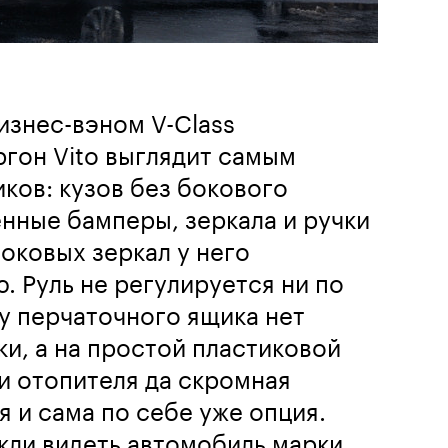
знес-вэном V-Class
гон Vito выглядит самым
ков: кузов без бокового
нные бамперы, зеркала и ручки
боковых зеркал у него
. Руль не регулируется ни по
 у перчаточного ящика нет
и, а на простой пластиковой
и отопителя да скромная
я и сама по себе уже опция.
кли видеть автомобиль марки