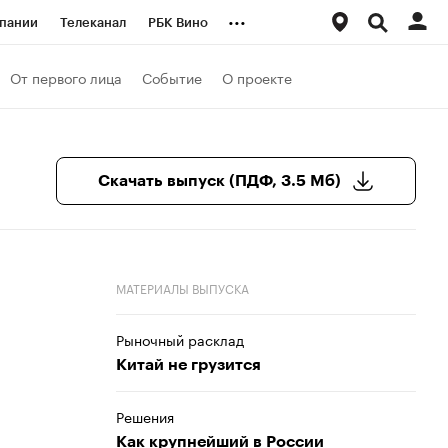
...
пании
Телеканал
РБК Вино
ациональные проекты
Город
От первого лица
Событие
О проекте
аншизы
Газета
ка
Бизнес
Скачать выпуск (ПДФ, 3.5 Мб)
МАТЕРИАЛЫ ВЫПУСКА
Рыночный расклад
Китай не грузится
Решения
Как крупнейший в России