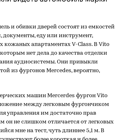
нель и обивки дверей состоят из емкостей
, документы, еду или инструмент,
 кожаных апартаментах V-Class. В Vito
 которым нет дела до качества отделки
чания аудиосистемы. Они привыкли
той из фургонов Mercedes, вероятно,
рческих машин Mercerdes фургон Vito
ложение между легковым фургончиком
 Для управления им достаточно прав
ам он не слишком отличается от легковых
ся мне на тест, чуть длиннее 5,1 м. В
существуют более короткая и более