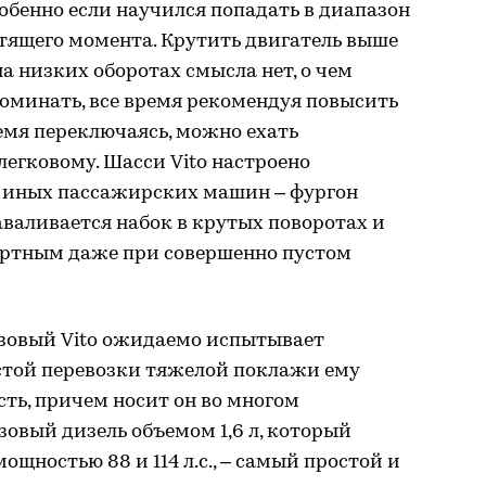
собенно если научился попадать в диапазон
тящего момента. Крутить двигатель выше
на низких оборотах смысла нет, о чем
оминать, все время рекомендуя повысить
емя переключаясь, можно ехать
егковому. Шасси Vito настроено
 иных пассажирских машин – фургон
аваливается набок в крутых поворотах и
ортным даже при совершенно пустом
азовый Vito ожидаемо испытывает
астой перевозки тяжелой поклажи ему
сть, причем носит он во многом
зовый дизель объемом 1,6 л, который
ощностью 88 и 114 л.с., – самый простой и