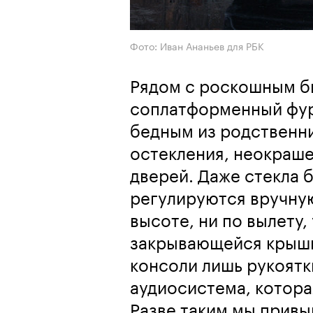
Фото: Иван Ананьев для РБК
Рядом с роскошным би
соплатформенный фур
бедным из родственни
остекления, неокраше
дверей. Даже стекла 
регулируются вручную
высоте, ни по вылету,
закрывающейся крышк
консоли лишь рукоятк
аудиосистема, котора
Разве таким мы привы