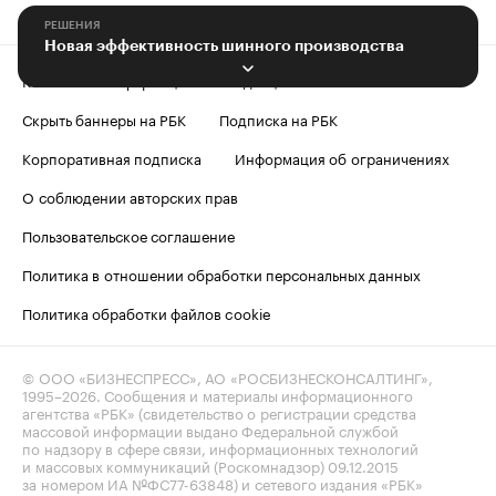
РЕШЕНИЯ
Новая эффективность шинного производства
Контактная информация
Редакция
Скрыть баннеры на РБК
Подписка на РБК
Корпоративная подписка
Информация об ограничениях
О соблюдении авторских прав
Пользовательское соглашение
Политика в отношении обработки персональных данных
Политика обработки файлов cookie
© ООО «БИЗНЕСПРЕСС», АО «РОСБИЗНЕСКОНСАЛТИНГ»,
1995–2026
. Сообщения и материалы информационного
агентства «РБК» (свидетельство о регистрации средства
массовой информации выдано Федеральной службой
по надзору в сфере связи, информационных технологий
и массовых коммуникаций (Роскомнадзор) 09.12.2015
за номером ИА №ФС77-63848) и сетевого издания «РБК»