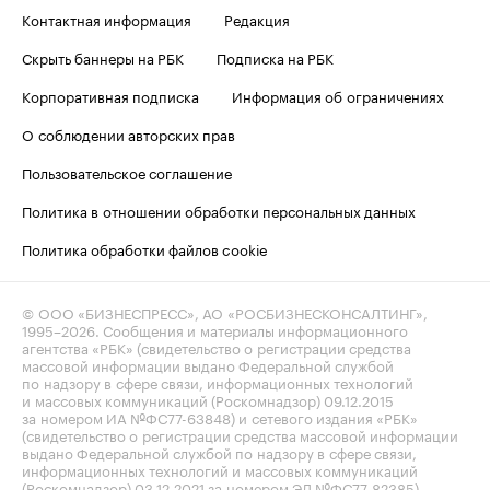
Контактная информация
Редакция
Скрыть баннеры на РБК
Подписка на РБК
Корпоративная подписка
Информация об ограничениях
О соблюдении авторских прав
Пользовательское соглашение
Политика в отношении обработки персональных данных
Политика обработки файлов cookie
© ООО «БИЗНЕСПРЕСС», АО «РОСБИЗНЕСКОНСАЛТИНГ»,
1995–2026
. Сообщения и материалы информационного
агентства «РБК» (свидетельство о регистрации средства
массовой информации выдано Федеральной службой
по надзору в сфере связи, информационных технологий
и массовых коммуникаций (Роскомнадзор) 09.12.2015
за номером ИА №ФС77-63848) и сетевого издания «РБК»
(свидетельство о регистрации средства массовой информации
выдано Федеральной службой по надзору в сфере связи,
информационных технологий и массовых коммуникаций
(Роскомнадзор) 03.12.2021 за номером ЭЛ №ФС77-82385)