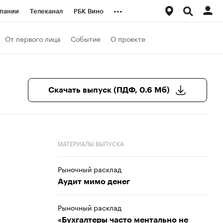
...
пании
Телеканал
РБК Вино
ациональные проекты
Город
От первого лица
Событие
О проекте
аншизы
Газета
ка
Бизнес
Скачать выпуск (ПДФ, 0.6 Мб)
МАТЕРИАЛЫ ВЫПУСКА
Рыночный расклад
Аудит мимо денег
Рыночный расклад
«Бухгалтеры часто ментально не