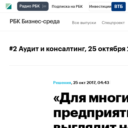
Подписка на РБК
Инвестиции
Спорт
Школа управления РБК
РБК 
Все выпуски
Спецпроект
Стиль
Крипто
РБК Бизнес-среда
Спецпроекты СПб
Конференции СПб
#2 Аудит и консалтинг
, 25 октября
Технологии и медиа
Финансы
Рыно
Решения
⁠,
25 окт 2017, 04:43
«Для мног
предприят
выглядит 