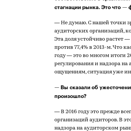
стагнации рынка. Это что —
— Не думаю. С нашей точки з
аудиторских организаций, ко
Эта доля устойчиво растет — 
против 77,4% в 2013-м. Что к
году — это во многом итоги 20
регулирования и надзора на 
ощущениям, ситуация уже ин
— Вы сказали об ужесточени
произошло?
— В 2016 году это прежде вс
организа­ций аудиторов. В э
надзора на аудиторском рынк