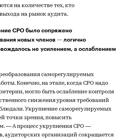
тся на количестве тех, кто
выхода на рынок аудита.
нение СРО было сопряжено
вания новых членов — логично
овождалось не усилением, а ослаблением
преобразования саморегулируемых
оты. Конечно, на этапе, когда СРО надо
ритерии, могло быть ослабление контроля
ественного снижения уровня требований
аблюдали. Укрупнение саморегулируемых
ей точки зрения, повысить
м. — А процесс укрупнения СРО —
ов, аудиторских организаций сокращается