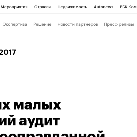
Мероприятия
Отрасли
Недвижимость
Autonews
РБК Ком
Образование
РБК Курсы
РБК Life
Тренды
Визионеры
Н
Экспертиза
Решение
Новости партнеров
Пресс-релизы
Дискуссионный клуб
Исследования
Кредитные рейтинги
Фр
Спецпроекты
Проверка контрагентов
Политика
Экономи
 2017
к наличной валюты
их малых
ий аудит
неоправданной