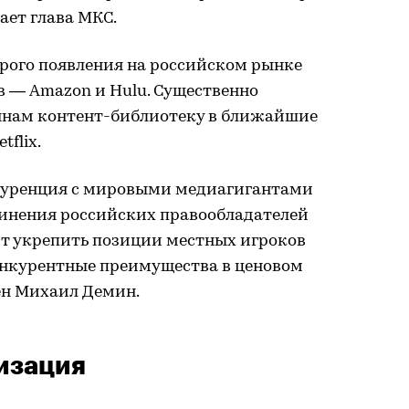
ает глава МКС.
орого появления на российском рынке
в — Amazon и Hulu. Существенно
янам контент-библиотеку в ближайшие
flix.
куренция с мировыми медиагигантами
инения российских правообладателей
ит укрепить позиции местных игроков
онкурентные преимущества в ценовом
ен Михаил Демин.
изация