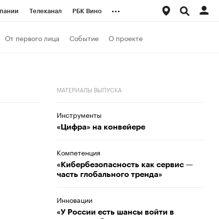
...
пании
Телеканал
РБК Вино
ациональные проекты
Город
От первого лица
Событие
О проекте
аншизы
Газета
ка
Бизнес
МАТЕРИАЛЫ ВЫПУСКА
Инструменты
«Цифра» на конвейере
Компетенция
«Кибербезопасность как сервис —
часть глобального тренда»
Инновации
«У России есть шансы войти в