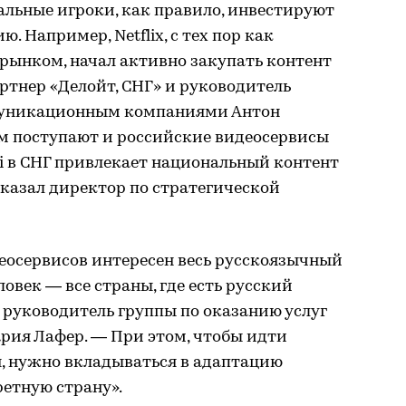
альные игроки, как правило, инвестируют
. Например, Netflix, с тех пор как
рынком, начал активно закупать контент
артнер «Делойт, СНГ» и руководитель
ммуникационным компаниями Антон
м поступают и российские видеосервисы
vi в СНГ привлекает национальный контент
сказал директор по стратегической
еосервисов интересен весь русскоязычный
ловек — все страны, где есть русский
, руководитель группы по оказанию услуг
ия Лафер. — При этом, чтобы идти
я, нужно вкладываться в адаптацию
ретную страну».