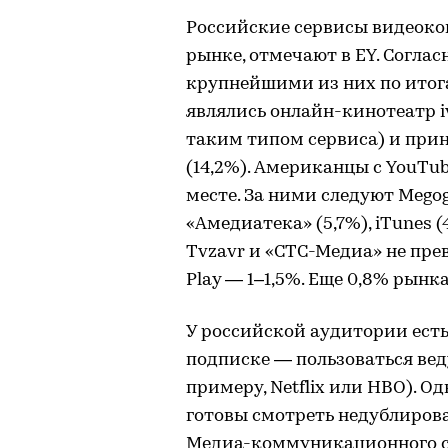
Российские сервисы видеоко
рынке, отмечают в EY. Соглас
крупнейшими из них по итога
являлись онлайн-кинотеатр i
таким типом сервиса) и при
(14,2%). Американцы с YouTu
месте. За ними следуют Megogo
«Амедиатека» (5,7%), iTunes (
Tvzavr и «СТС-Медиа» не прев
Play — 1–1,5%. Еще 0,8% рынк
У российской аудитории ест
подписке — пользоваться в
примеру, Netflix или HBO). О
готовы смотреть недублиров
Медиа-коммуникационного с