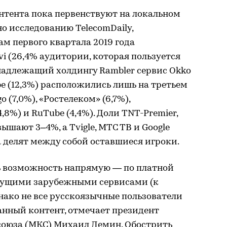
нтента пока первенствуют на локальном
но исследованию TelecomDaily,
м первого квартала 2019 года
vi (26,4% аудитории, которая пользуется
надлежащий холдингу Rambler сервис Okko
be (12,3%) расположились лишь на третьем
 (7,0%), «Ростелеком» (6,7%),
4,8%) и RuTube (4,4%). Доли TNT-Premier,
ышают 3–4%, а Tvigle, МТС ТВ и Google
а делят между собой оставшиеся игроки.
ь возможность напрямую — по платной
едущими зарубежными сервисами (к
днако не все русскоязычные пользователи
анный контент, отмечает президент
оюза (МКС) Михаил Демин. Обострить