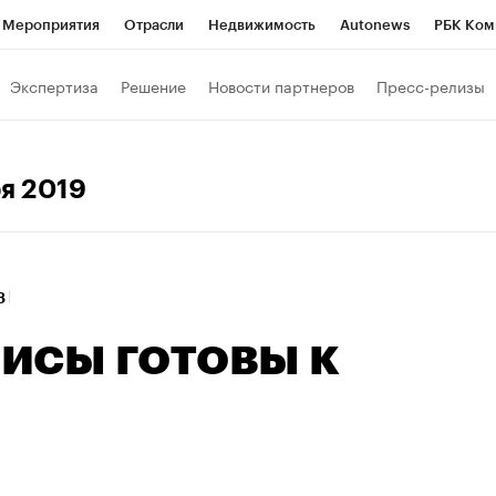
Мероприятия
Отрасли
Недвижимость
Autonews
РБК Ком
Образование
РБК Курсы
РБК Life
Тренды
Визионеры
Н
Экспертиза
Решение
Новости партнеров
Пресс-релизы
Дискуссионный клуб
Исследования
Кредитные рейтинги
Фр
Спецпроекты
Проверка контрагентов
Политика
Экономи
ря 2019
к наличной валюты
28
исы готовы к