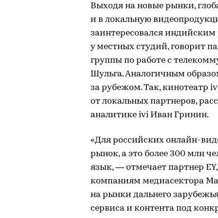
Выходя на новые рынки, глоб
и в локальную видеопродукцию
заинтересовался индийским 
у местных студий, говорит п
группы по работе с телеко
Шульга. Аналогичным образо
за рубежом. Так, кинотеатр i
от локальных партнеров, рас
аналитике ivi Иван Гринин.
«Для российских онлайн-вид
рынок, а это более 300 млн че
язык, — отмечает партнер EY
компаниям медиасектора Мар
на рынки дальнего зарубежь
сервиса и контента под конк