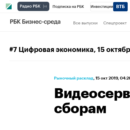
Подписка на РБК
Инвестиции
Спорт
Школа управления РБК
РБК 
Все выпуски
Спецпроект
Стиль
Крипто
РБК Бизнес-среда
Спецпроекты СПб
Конференции СПб
#7 Цифровая экономика
, 15 октяб
Технологии и медиа
Финансы
Рыно
Рыночный расклад
⁠,
15 окт 2019, 04:
Видеосерв
сборам