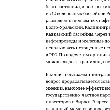
использовать госсредства, в 
благосостояния, и частные ин
из 12 соленосных бассейнов 
размещения подземных нефт
Волго-Уральский, Калинингр
Кавказский бассейны. Через
нефтепроводы и железные до
использовать истощенные не
в РГО. По подсчетам организ
можно создать хранилища не
В конце июня замминистра эн
вопрос прорабатывается совм
мнению, наиболее эффективн
государственно-частное пар
инвесторов и биржи. В пресс
на данный момент вопрос ост