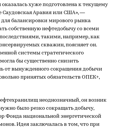
я оказалась хуже подготовлена к текущему
е Саудовская Аравия или США», —
и для балансировки мирового рынка
ать собственную нефтедобычу со всеми
оследствиями, такими, например, как
онсервируемых скважин, поясняет он.
венной системы стратегического
 могла бы существенно снизить
ль от вынужденного сокращения добычи
овольно принятых обязательств ОПЕК+,
нефтехранилищ неоднозначный, он возник
 нужно было резко сокращать добычу,
ор Фонда национальной энергетической
онов. Идея заключалась в том, что при