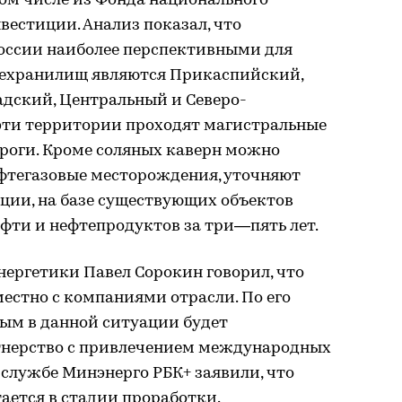
том числе из Фонда национального
вестиции. Анализ показал, что
России наиболее перспективными для
ехранилищ являются Прикаспийский,
адский, Центральный и Северо-
 эти территории проходят магистральные
роги. Кроме соляных каверн можно
фтегазовые месторождения, уточняют
ации, на базе существующих объектов
фти и нефтепродуктов за три—пять лет.
ергетики Павел Сорокин говорил, что
естно с компаниями отрасли. По его
ым в данной ситуации будет
тнерство с привлечением международных
-службе Минэнерго РБК+ заявили, что
ается в стадии проработки.