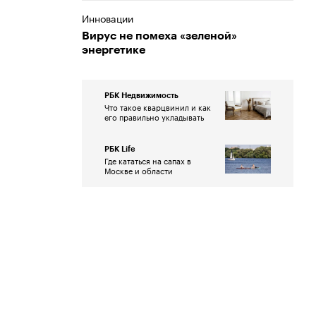
Инновации
Вирус не помеха «зеленой»
энергетике
РБК Недвижимость
Что такое кварцвинил и как
его правильно укладывать
РБК Life
Где кататься на сапах в
Москве и области