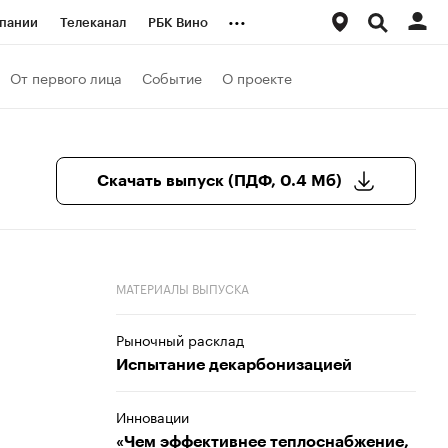
...
пании
Телеканал
РБК Вино
ациональные проекты
Город
От первого лица
Событие
О проекте
аншизы
Газета
ка
Бизнес
Скачать выпуск (ПДФ, 0.4 Мб)
МАТЕРИАЛЫ ВЫПУСКА
Рыночный расклад
Испытание декарбонизацией
Инновации
«Чем эффективнее теплоснабжение,