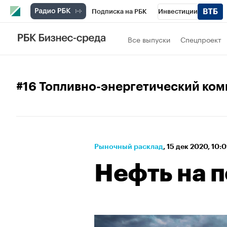
Подписка на РБК
Инвестиции
Спорт
Школа управления РБК
РБК 
Все выпуски
Спецпроект
Стиль
Крипто
РБК Бизнес-среда
Спецпроекты СПб
Конференции СПб
#16 Топливно-энергетический ком
Технологии и медиа
Финансы
Рыно
Рыночный расклад
⁠,
15 дек 2020, 10:
Нефть на 