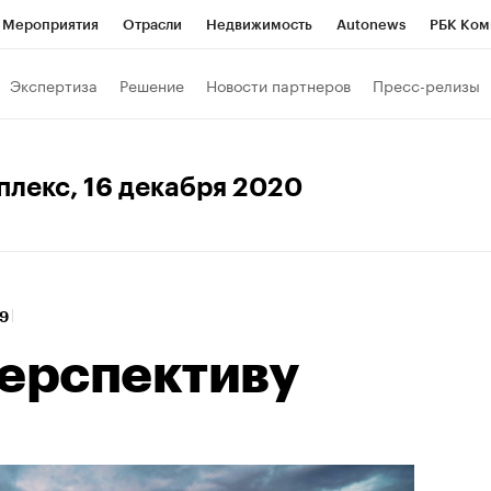
Мероприятия
Отрасли
Недвижимость
Autonews
РБК Ком
Образование
РБК Курсы
РБК Life
Тренды
Визионеры
Н
Экспертиза
Решение
Новости партнеров
Пресс-релизы
Дискуссионный клуб
Исследования
Кредитные рейтинги
Фр
Спецпроекты
Проверка контрагентов
Политика
Экономи
плекс
, 16 декабря 2020
к наличной валюты
09
перспективу