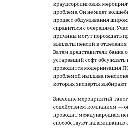
краудсорсинговых мероприят
проблеме. Он не ждет волшебн
процесс обдумывания широки
справиться с очередями. Уча
причины могут порождать про
выплаты пенсий в отделения 
Затем представители банка 
устаревший софт обсуждать н
проводится модернизация ПО.
проблемой наплыва пенсионе
которых эксперты выбирают
Значение мероприятий такого
содействием компаниям — оно
проводит международная нек
способствуют налаживанию 