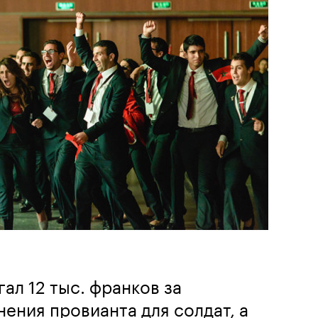
ал 12 тыс. франков за
ения провианта для солдат, а