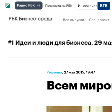
Подписка на РБК
Инвестиции
Спорт
Школа управления РБК
РБК 
Все выпуски
Спецпроект
Стиль
Крипто
РБК Бизнес-среда
Спецпроекты СПб
Конференции СПб
#1 Идеи и люди для бизнеса
, 29 м
Технологии и медиа
Финансы
Рыно
Решения
⁠,
27 мая 2015, 19:47
Всем мир