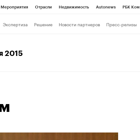
Мероприятия
Отрасли
Недвижимость
Autonews
РБК Ком
Образование
РБК Курсы
РБК Life
Тренды
Визионеры
Н
Экспертиза
Решение
Новости партнеров
Пресс-релизы
Дискуссионный клуб
Исследования
Кредитные рейтинги
Фр
Спецпроекты
Проверка контрагентов
Политика
Экономи
ая 2015
к наличной валюты
ом