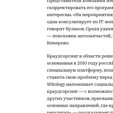
Представители компаний име
скорректировать его програм
интересны. «На мероприятия
одна консультирует по IT-во
говорит Кулаков. Среди удач
— поисковик автозапчастей,
Кемерово.
Краудсорсинг в области реш
основанная в 2010 году росси
специальную платформу, по
ставить свою проблему пере
Witology напоминает социаль
краудсорсинг — с возможнос
других участников, присваив
основных направлений, где 
результат», — рассказывает 