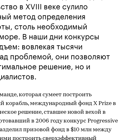
тво в XVIII веке сулило
ный метод определения
оты, столь необходимый
море. В наши дни конкурсы
дъем: вовлекая тысячи
над проблемой, они позволяют
птимальное решение, но и
иалистов.
оманде, которая сумеет построить
 корабль, международный фонд X Prize в
ческое решение, ставшее новой вехой в
товавший в 2006 году конкурс Progressive
 разделил призовой фонд в $10 млн между
шими построить сверхэффективный