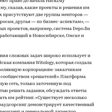
ют право до начала HackDay
му, сказав, какие проекты и решения им
х присутствуют две группы менторов —
просам, другая — по бизнес-аспектам», —
ных проектов, например, система Depo.fm
 работающий в Новосибирске, Омске и
ения сложных задач широко использует и
йская компания Witology, которая создала
зволяющую корпорациям-заказчикам
д сообществом «решателей». Платформа
ную сеть, только заточенную под
тью решать задания, обсуждать ответы
ать им рейтинг. «Существует несколько
краудсорсинг демонстрирует качественный
президент и генеральный директор