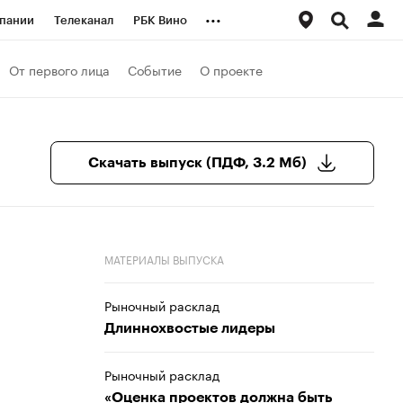
...
пании
Телеканал
РБК Вино
ациональные проекты
Город
От первого лица
Событие
О проекте
аншизы
Газета
ка
Бизнес
Скачать выпуск (ПДФ, 3.2 Мб)
МАТЕРИАЛЫ ВЫПУСКА
Рыночный расклад
Длиннохвостые лидеры
Рыночный расклад
«Оценка проектов должна быть