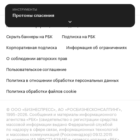
ИНСТРУМЕНТЫ
Протоны спасения
Контактная информация
Редакция
Скрыть баннеры на РБК
Подписка на РБК
Корпоративная подписка
Информация об ограничениях
О соблюдении авторских прав
Пользовательское соглашение
Политика в отношении обработки персональных данных
Политика обработки файлов cookie
© ООО «БИЗНЕСПРЕСС», АО «РОСБИЗНЕСКОНСАЛТИНГ»,
1995–2026
. Сообщения и материалы информационного
агентства «РБК» (свидетельство о регистрации средства
массовой информации выдано Федеральной службой
по надзору в сфере связи, информационных технологий
и массовых коммуникаций (Роскомнадзор) 09.12.2015
за номером ИА №ФС77-63848) и сетевого издания «РБК»