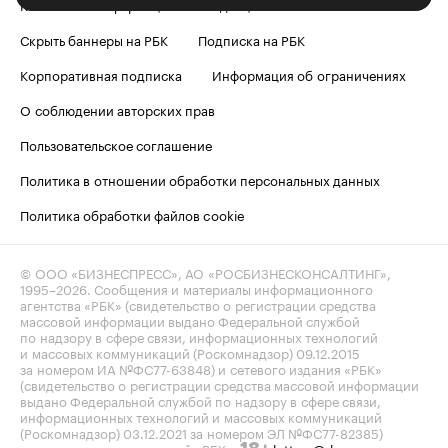
Контактная информация
Редакция
Скрыть баннеры на РБК
Подписка на РБК
Корпоративная подписка
Информация об ограничениях
О соблюдении авторских прав
Пользовательское соглашение
Политика в отношении обработки персональных данных
Политика обработки файлов cookie
© ООО «БИЗНЕСПРЕСС», АО «РОСБИЗНЕСКОНСАЛТИНГ»,
1995–2026
. Сообщения и материалы информационного
агентства «РБК» (свидетельство о регистрации средства
массовой информации выдано Федеральной службой
по надзору в сфере связи, информационных технологий
и массовых коммуникаций (Роскомнадзор) 09.12.2015
за номером ИА №ФС77-63848) и сетевого издания «РБК»
(свидетельство о регистрации средства массовой информации
выдано Федеральной службой по надзору в сфере связи,
информационных технологий и массовых коммуникаций
(Роскомнадзор) 03.12.2021 за номером ЭЛ №ФС77-82385)
сопровождаются пометкой «РБК».
letters@rbc.ru