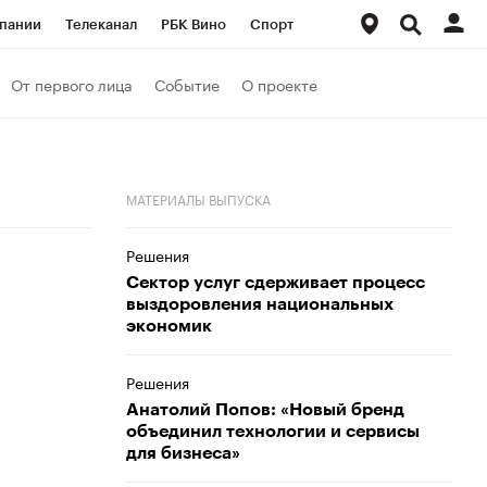
пании
Телеканал
РБК Вино
Спорт
ые проекты
Город
Стиль
Крипто
От первого лица
Событие
О проекте
Спецпроекты СПб
Конференции СПб
ансы
Рынок наличной валюты
МАТЕРИАЛЫ ВЫПУСКА
Решения
Сектор услуг сдерживает процесс
выздоровления национальных
экономик
Решения
Анатолий Попов: «Новый бренд
объединил технологии и сервисы
для бизнеса»