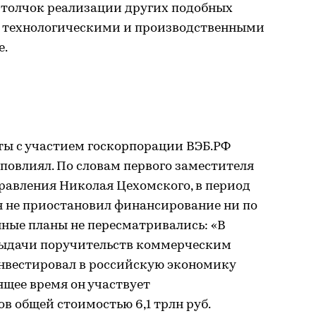
й толчок реализации других подобных
и технологическими и производственными
е.
ы с участием госкорпорации ВЭБ.РФ
повлиял. По словам первого заместителя
правления Николая Цехомского, в период
 не приостановил финансирование ни по
ные планы не пересматривались: «В
выдачи поручительств коммерческим
нвестировал в российскую экономику
оящее время он участвует
в общей стоимостью 6,1 трлн руб.