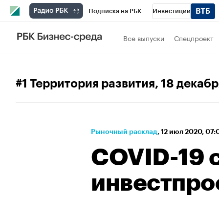
Подписка на РБК
Инвестиции
Школа управления РБК
РБК Образова
Все выпуски
Спецпроект
РБК Бизнес-среда
Дискуссионный клу
Спецпроекты
Проверка контрагентов
#1 Территория развития
, 18 декаб
Рыночный расклад
⁠,
12 июл 2020, 07
COVID-19 
инвестпро