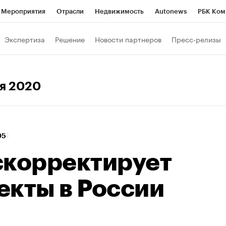
Мероприятия
Отрасли
Недвижимость
Autonews
РБК Ком
ние
РБК Курсы
РБК Life
Тренды
Визионеры
Национальн
Экспертиза
Решение
Новости партнеров
Пресс-релизы
б
Исследования
Кредитные рейтинги
Франшизы
Газета
Политика
Экономика
Бизнес
Технологии и медиа
Фин
ря 2020
:05
скорректирует
екты в России