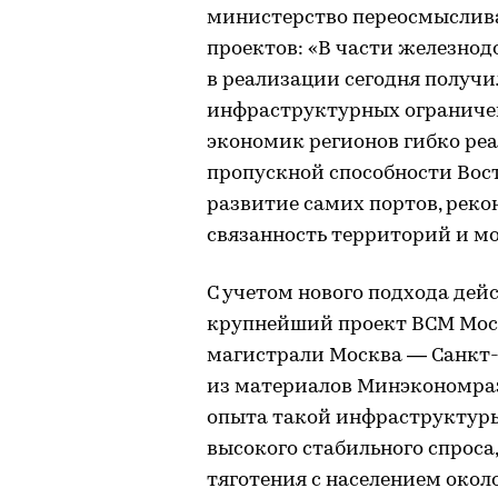
министерство переосмыслив
проектов: «В части железно
в реализации сегодня получи
инфраструктурных ограничен
экономик регионов гибко реа
пропускной способности Вост
развитие самих портов, рек
связанность территорий и мо
С учетом нового подхода де
крупнейший проект ВСМ Моск
магистрали Москва — Санкт-П
из материалов Минэкономразв
опыта такой инфраструктуры
высокого стабильного спроса,
тяготения с населением окол